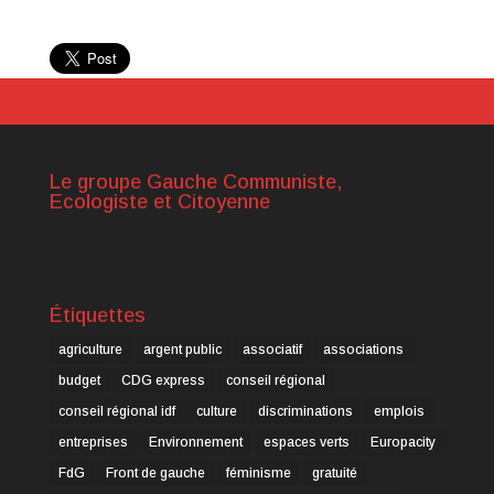
Le groupe Gauche Communiste,
Ecologiste et Citoyenne
Étiquettes
agriculture
argent public
associatif
associations
budget
CDG express
conseil régional
conseil régional idf
culture
discriminations
emplois
entreprises
Environnement
espaces verts
Europacity
FdG
Front de gauche
féminisme
gratuité