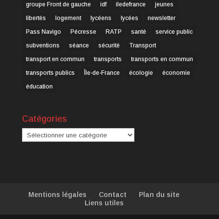
groupe Front de gauche
idf
iledefrance
jeunes
libertés
logement
lycéens
lycées
newsletter
Pass Navigo
Pécresse
RATP
santé
service public
subventions
séance
sécurité
Transport
transport en commun
transports
transports en commun
transports publics
Île-de-France
écologie
économie
éducation
Catégories
Catégories
Mentions légales
Contact
Plan du site
Liens utiles