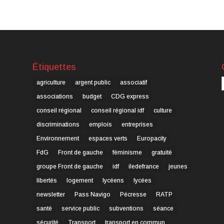
Étiquettes
C
agriculture
argent public
associatif
associations
budget
CDG express
conseil régional
conseil régional idf
culture
discriminations
emplois
entreprises
Environnement
espaces verts
Europacity
FdG
Front de gauche
féminisme
gratuité
groupe Front de gauche
idf
iledefrance
jeunes
libertés
logement
lycéens
lycées
newsletter
Pass Navigo
Pécresse
RATP
santé
service public
subventions
séance
sécurité
Transport
transport en commun