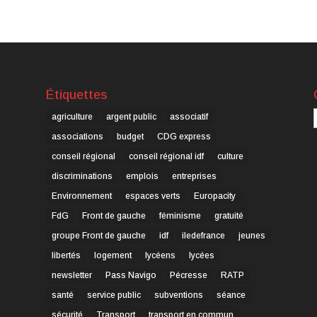
Étiquettes
C
agriculture
argent public
associatif
associations
budget
CDG express
conseil régional
conseil régional idf
culture
discriminations
emplois
entreprises
Environnement
espaces verts
Europacity
FdG
Front de gauche
féminisme
gratuité
groupe Front de gauche
idf
iledefrance
jeunes
libertés
logement
lycéens
lycées
newsletter
Pass Navigo
Pécresse
RATP
santé
service public
subventions
séance
sécurité
Transport
transport en commun