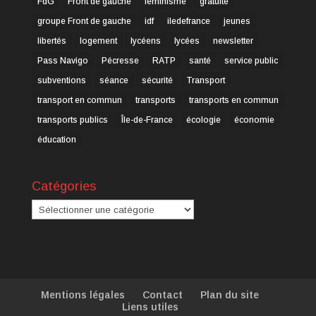
FdG
Front de gauche
féminisme
gratuité
groupe Front de gauche
idf
iledefrance
jeunes
libertés
logement
lycéens
lycées
newsletter
Pass Navigo
Pécresse
RATP
santé
service public
subventions
séance
sécurité
Transport
transport en commun
transports
transports en commun
transports publics
Île-de-France
écologie
économie
éducation
Catégories
Catégories
Mentions légales
Contact
Plan du site
Liens utiles