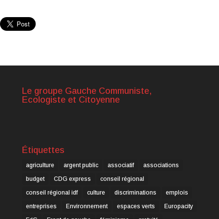
Le groupe Gauche Communiste,
Ecologiste et Citoyenne
Étiquettes
agriculture
argent public
associatif
associations
budget
CDG express
conseil régional
conseil régional idf
culture
discriminations
emplois
entreprises
Environnement
espaces verts
Europacity