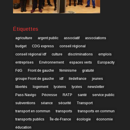
Étiquettes
agriculture
argent public
associatif
associations
budget
CDG express
conseil régional
conseil régional idf
culture
discriminations
emplois
entreprises
Environnement
espaces verts
Europacity
FdG
Front de gauche
féminisme
gratuité
groupe Front de gauche
idf
iledefrance
jeunes
libertés
logement
lycéens
lycées
newsletter
Pass Navigo
Pécresse
RATP
santé
service public
subventions
séance
sécurité
Transport
transport en commun
transports
transports en commun
transports publics
Île-de-France
écologie
économie
éducation