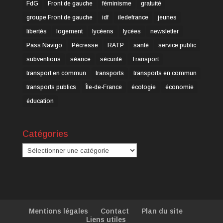
FdG
Front de gauche
féminisme
gratuité
groupe Front de gauche
idf
iledefrance
jeunes
libertés
logement
lycéens
lycées
newsletter
Pass Navigo
Pécresse
RATP
santé
service public
subventions
séance
sécurité
Transport
transport en commun
transports
transports en commun
transports publics
Île-de-France
écologie
économie
éducation
Catégories
Catégories
Mentions légales
Contact
Plan du site
Liens utiles