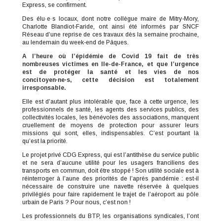
Express, se confirment.
Des élu·e·s locaux, dont notre collègue maire de Mitry-Mory,
Charlotte Blandiot-Faride, ont ainsi été informés par SNCF
Réseau d’une reprise de ces travaux dès la semaine prochaine,
au lendemain du week-end de Pâques.
A l’heure où l’épidémie de Covid 19 fait de très
nombreuses victimes en Ile-de-France, et que l’urgence
est de protéger la santé et les vies de nos
concitoyen·ne·s, cette décision est totalement
irresponsable.
Elle est d’autant plus intolérable que, face à cette urgence, les
professionnels de santé, les agents des services publics, des
collectivités locales, les bénévoles des associations, manquent
cruellement de moyens de protection pour assurer leurs
missions qui sont, elles, indispensables. C’est pourtant là
qu’est la priorité.
Le projet privé CDG Express, qui est l’antithèse du service public
et ne sera d’aucune utilité pour les usagers franciliens des
transports en commun, doit être stoppé ! Son utilité sociale est à
réinterroger à l’aune des priorités de l’après pandémie : est-il
nécessaire de construire une navette réservée à quelques
privilégiés pour faire rapidement le trajet de l’aéroport au pôle
urbain de Paris ? Pour nous, c’est non !
Les professionnels du BTP, les organisations syndicales, l’ont