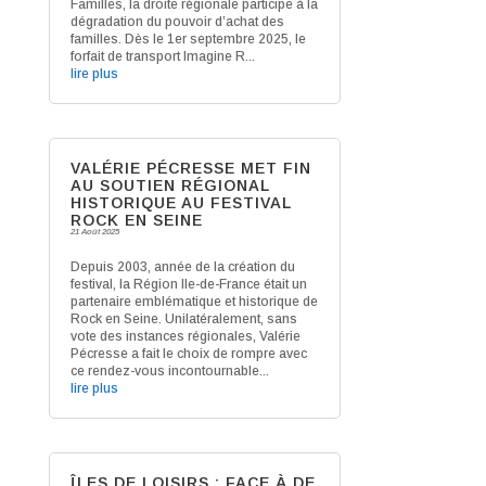
Familles, la droite régionale participe à la
dégradation du pouvoir d’achat des
familles. Dès le 1er septembre 2025, le
forfait de transport Imagine R...
lire plus
VALÉRIE PÉCRESSE MET FIN
AU SOUTIEN RÉGIONAL
HISTORIQUE AU FESTIVAL
ROCK EN SEINE
21 Août 2025
Depuis 2003, année de la création du
festival, la Région Ile-de-France était un
partenaire emblématique et historique de
Rock en Seine. Unilatéralement, sans
vote des instances régionales, Valérie
Pécresse a fait le choix de rompre avec
ce rendez-vous incontournable...
lire plus
ÎLES DE LOISIRS : FACE À DE