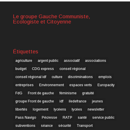
Le groupe Gauche Communiste,
Ecologiste et Citoyenne
Étiquettes
agriculture
argent public
associatif
associations
budget
CDG express
conseil régional
conseil régional idf
culture
discriminations
emplois
entreprises
Environnement
espaces verts
Europacity
FdG
Front de gauche
féminisme
gratuité
groupe Front de gauche
idf
iledefrance
jeunes
libertés
logement
lycéens
lycées
newsletter
Pass Navigo
Pécresse
RATP
santé
service public
subventions
séance
sécurité
Transport