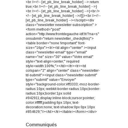
<br /><!-- [et_pb_line_break_holder] --> return
true;<br /><!-- [et_pb_line_break_holder] -->}
<br /><!-- [et_pb_line_break_holder] -->}<br />
<!-- [et_pb_line_break_holder] -->//]]><br /><!--
[et_pb_line_break_holder] --></script><div
class="newsletter newsletter-subscription" >
<form method="post"
action="http://www.frontdegauche-idf.fr/?na=s"
onsubmit="return newsletter_check(this)">
<table border="none !important" font-
size="16px"><tr><td align="center" ><input
class="newsletter-email" type="email"
name="ne" size="30" value="Votre email"
style="text-align=center;" required
style=width:100%;"></td></tr><tr><td
colspan="2" align="center" class="newsletter-
td-submit"><input class="newsletter-submit"
type="submit" value="Envoyer"
style="background-color:#ff3333;-moz-border-
radius:10px;-webkit-border-radius:10px;border-
radius:10px;border:1px solid
#942911;display:inline-block;cursor:pointer;
color:#ffffff;padding:6px 10px; text-
decoration:none; text-shadow:0px 0px 10px
#854629;"/></td></tr></table></form></div>
Communiqués