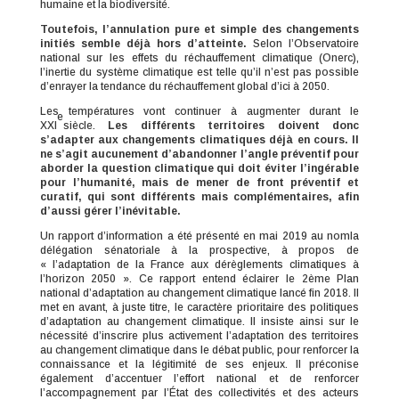
humaine et la biodiversité.
Toutefois, l’annulation pure et simple des changements
initiés semble déjà hors d’atteinte.
Selon l’Observatoire
national sur les effets du réchauffement climatique (Onerc),
l’inertie du système climatique est telle qu’il n’est pas possible
d’enrayer la tendance du réchauffement global d’ici à 2050.
Les températures vont continuer à augmenter durant le
e
XXI
siècle.
Les différents territoires doivent donc
s’adapter aux changements climatiques déjà en cours. Il
ne s’agit aucunement d’abandonner l’angle préventif pour
aborder la question climatique qui doit éviter l’ingérable
pour l’humanité, mais de mener de front préventif et
curatif, qui sont différents mais complémentaires, afin
d’aussi gérer l’inévitable.
Un rapport d’information a été présenté en mai 2019 au nomla
délégation sénatoriale à la prospective, à propos de
« l’adaptation de la France aux dérèglements climatiques à
l’horizon 2050 ». Ce rapport entend éclairer le 2ème Plan
national d’adaptation au changement climatique lancé fin 2018. Il
met en avant, à juste titre, le caractère prioritaire des politiques
d’adaptation au changement climatique. Il insiste ainsi sur le
nécessité d’inscrire plus activement l’adaptation des territoires
au changement climatique dans le débat public, pour renforcer la
connaissance et la légitimité de ses enjeux. Il préconise
également d’accentuer l’effort national et de renforcer
l’accompagnement par l’État des collectivités et des acteurs