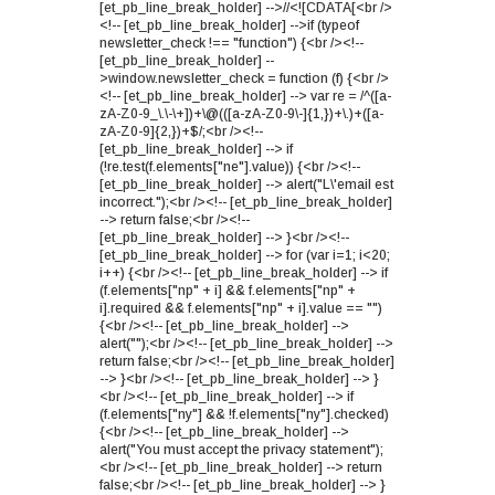
[et_pb_line_break_holder] -->//<![CDATA[<br />
<!-- [et_pb_line_break_holder] -->if (typeof
newsletter_check !== "function") {<br /><!--
[et_pb_line_break_holder] --
>window.newsletter_check = function (f) {<br />
<!-- [et_pb_line_break_holder] --> var re = /^([a-
zA-Z0-9_\.\-\+])+\@(([a-zA-Z0-9\-]{1,})+\.)+([a-
zA-Z0-9]{2,})+$/;<br /><!--
[et_pb_line_break_holder] --> if
(!re.test(f.elements["ne"].value)) {<br /><!--
[et_pb_line_break_holder] --> alert("L\'email est
incorrect.");<br /><!-- [et_pb_line_break_holder]
--> return false;<br /><!--
[et_pb_line_break_holder] --> }<br /><!--
[et_pb_line_break_holder] --> for (var i=1; i<20;
i++) {<br /><!-- [et_pb_line_break_holder] --> if
(f.elements["np" + i] && f.elements["np" +
i].required && f.elements["np" + i].value == "")
{<br /><!-- [et_pb_line_break_holder] -->
alert("");<br /><!-- [et_pb_line_break_holder] -->
return false;<br /><!-- [et_pb_line_break_holder]
--> }<br /><!-- [et_pb_line_break_holder] --> }
<br /><!-- [et_pb_line_break_holder] --> if
(f.elements["ny"] && !f.elements["ny"].checked)
{<br /><!-- [et_pb_line_break_holder] -->
alert("You must accept the privacy statement");
<br /><!-- [et_pb_line_break_holder] --> return
false;<br /><!-- [et_pb_line_break_holder] --> }