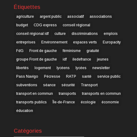
Étiquettes
agriculture
argent public
associatif
associations
budget
CDG express
conseil régional
conseil régional idf
culture
discriminations
emplois
entreprises
Environnement
espaces verts
Europacity
FdG
Front de gauche
féminisme
gratuité
groupe Front de gauche
idf
iledefrance
jeunes
libertés
logement
lycéens
lycées
newsletter
Pass Navigo
Pécresse
RATP
santé
service public
subventions
séance
sécurité
Transport
transport en commun
transports
transports en commun
transports publics
Île-de-France
écologie
économie
éducation
Catégories