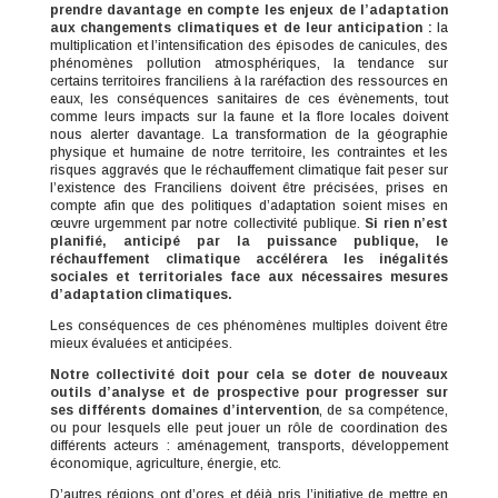
prendre davantage en compte les enjeux de l’adaptation
aux changements climatiques et de leur anticipation :
la
multiplication et l’intensification des épisodes de canicules, des
phénomènes pollution atmosphériques, la tendance sur
certains territoires franciliens à la raréfaction des ressources en
eaux, les conséquences sanitaires de ces évènements, tout
comme leurs impacts sur la faune et la flore locales doivent
nous alerter davantage. La transformation de la géographie
physique et humaine de notre territoire, les contraintes et les
risques aggravés que le réchauffement climatique fait peser sur
l’existence des Franciliens doivent être précisées, prises en
compte afin que des politiques d’adaptation soient mises en
œuvre urgemment par notre collectivité publique.
Si rien n’est
planifié, anticipé par la puissance publique, le
réchauffement climatique accélérera les inégalités
sociales et territoriales face aux nécessaires mesures
d’adaptation climatiques.
Les conséquences de ces phénomènes multiples doivent être
mieux évaluées et anticipées.
Notre collectivité doit pour cela se doter de nouveaux
outils d’analyse et de prospective pour progresser sur
ses différents domaines d’intervention
, de sa compétence,
ou pour lesquels elle peut jouer un rôle de coordination des
différents acteurs : aménagement, transports, développement
économique, agriculture, énergie, etc.
D’autres régions ont d’ores et déjà pris l’initiative de mettre en