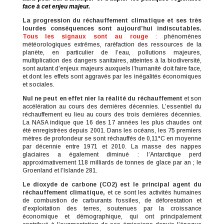
face à cet enjeu majeur.
La progression du réchauffement climatique et ses très
lourdes conséquences sont aujourd’hui indiscutables.
Tous les signaux sont au rouge
:
phénomènes
météorologiques extrêmes, raréfaction des ressources de la
planète, en particulier de l’eau, pollutions majeures,
multiplication des dangers sanitaires, atteintes à la biodiversité,
sont autant d’enjeux majeurs auxquels l’humanité doit faire face,
et dont les effets sont aggravés par les inégalités économiques
et sociales.
Nul ne peut en effet nier la réalité du réchauffement
et son
accélération au cours des dernières décennies. L’essentiel du
réchauffement eu lieu au cours des trois dernières décennies.
La NASA indique que 16 des 17 années les plus chaudes ont
été enregistrées depuis 2001. Dans les océans, les 75 premiers
mètres de profondeur se sont réchauffés de 0,11°C en moyenne
par décennie entre 1971 et 2010. La masse des nappes
glaciaires a également diminué : l’Antarctique perd
approximativement 118 milliards de tonnes de glace par an ; le
Groenland et l’Islande 281.
Le dioxyde de carbone (CO2) est le principal agent du
réchauffement climatique,
et ce sont les activités humaines
de combustion de carburants fossiles, de déforestation et
d’exploitation des terres, soutenues par la croissance
économique et démographique, qui ont principalement