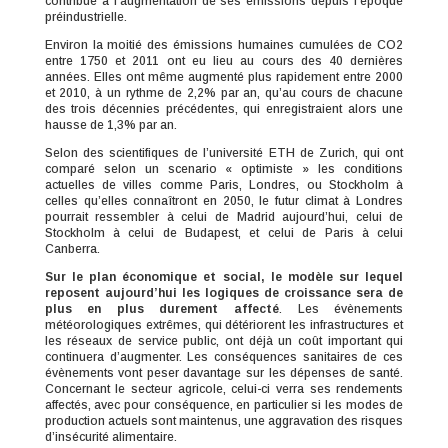
contribué à l’augmentation de ses émissions depuis l’époque
préindustrielle.
Environ la moitié des émissions humaines cumulées de CO2
entre 1750 et 2011 ont eu lieu au cours des 40 dernières
années. Elles ont même augmenté plus rapidement entre 2000
et 2010, à un rythme de 2,2% par an, qu’au cours de chacune
des trois décennies précédentes, qui enregistraient alors une
hausse de 1,3% par an.
Selon des scientifiques de l’université ETH de Zurich, qui ont
comparé selon un scenario « optimiste » les conditions
actuelles de villes comme Paris, Londres, ou Stockholm à
celles qu’elles connaîtront en 2050, le futur climat à Londres
pourrait ressembler à celui de Madrid aujourd’hui, celui de
Stockholm à celui de Budapest, et celui de Paris à celui
Canberra.
Sur le plan économique et social, le modèle sur lequel
reposent aujourd’hui les logiques de croissance sera de
plus en plus durement affecté
. Les évènements
météorologiques extrêmes, qui détériorent les infrastructures et
les réseaux de service public, ont déjà un coût important qui
continuera d’augmenter. Les conséquences sanitaires de ces
évènements vont peser davantage sur les dépenses de santé.
Concernant le secteur agricole, celui-ci verra ses rendements
affectés, avec pour conséquence, en particulier si les modes de
production actuels sont maintenus, une aggravation des risques
d’insécurité alimentaire.