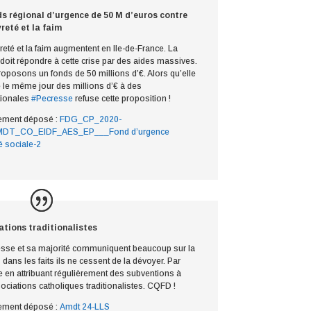
s régional d’urgence de 50 M d’euros contre
reté et la faim
eté et la faim augmentent en Ile-de-France. La
doit répondre à cette crise par des aides massives.
oposons un fonds de 50 millions d’€. Alors qu’elle
 le même jour des millions d’€ à des
tionales
#Pecresse
refuse cette proposition !
ment déposé :
FDG_CP_2020-
DT_CO_EIDF_AES_EP___Fond d’urgence
é sociale-2
tions traditionalistes
esse et sa majorité communiquent beaucoup sur la
 dans les faits ils ne cessent de la dévoyer. Par
 en attribuant régulièrement des subventions à
ociations catholiques traditionalistes. CQFD !
ment déposé :
Amdt 24-LLS