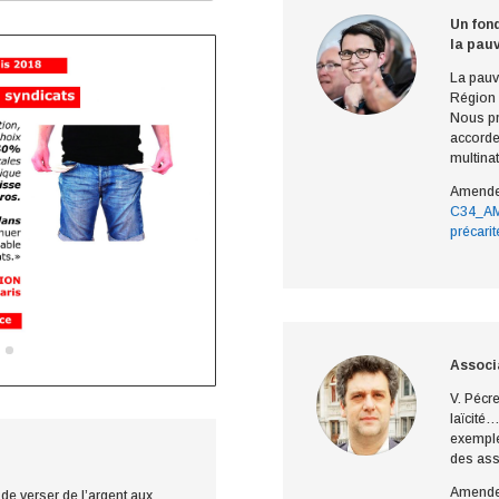
Un fond
la pauv
La pauvr
Région 
Nous pr
accorde
multina
Amende
C34_AM
précarit
Associa
V. Pécr
laïcité…
exemple
des ass
Amende
de verser de l’argent aux