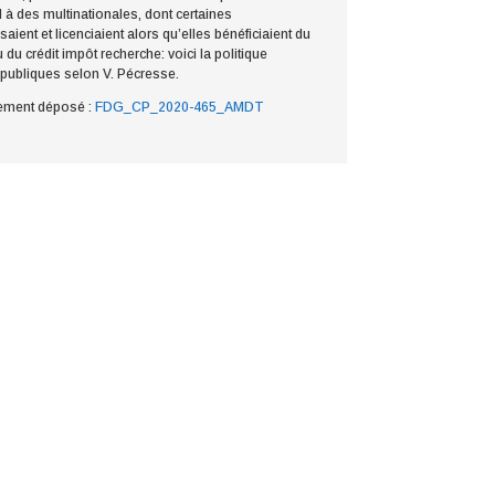
 à des multinationales, dont certaines
saient et licenciaient alors qu’elles bénéficiaient du
du crédit impôt recherche: voici la politique
 publiques selon V. Pécresse.
ment déposé :
FDG_CP_2020-465_AMDT