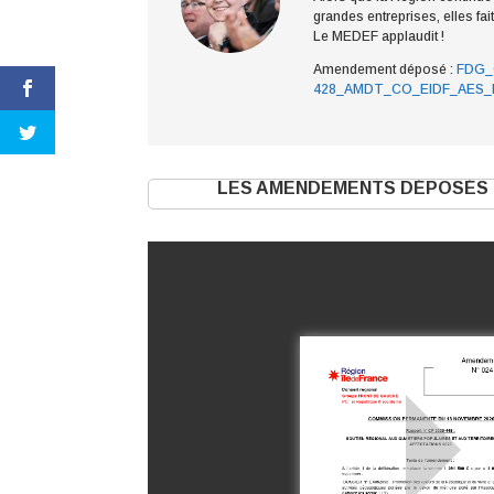
grandes entreprises, elles fa
Le MEDEF applaudit !
Amendement déposé :
FDG_
428_AMDT_CO_EIDF_AES_
LES AMENDEMENTS DÉPOSÉS 