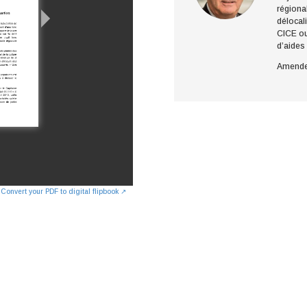
régional
délocali
CICE ou 
d’aides
Amende
Convert your PDF to digital flipbook ↗