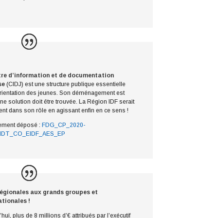
re d’information et de documentation
se
(CIDJ) est une structure publique essentielle
orientation des jeunes. Son déménagement est
ne solution doit être trouvée. La Région IDF serait
ent dans son rôle en agissant enfin en ce sens !
ment déposé :
FDG_CP_2020-
MDT_CO_EIDF_AES_EP
régionales aux grands groupes et
tionales !
hui, plus de 8 millions d’€ attribués par l’exécutif