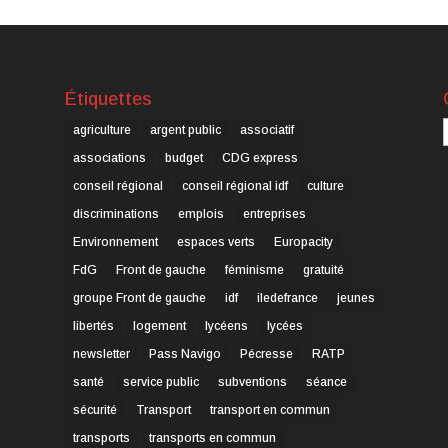
Étiquettes
C
agriculture
argent public
associatif
associations
budget
CDG express
conseil régional
conseil régional idf
culture
discriminations
emplois
entreprises
Environnement
espaces verts
Europacity
FdG
Front de gauche
féminisme
gratuité
groupe Front de gauche
idf
iledefrance
jeunes
libertés
logement
lycéens
lycées
newsletter
Pass Navigo
Pécresse
RATP
santé
service public
subventions
séance
sécurité
Transport
transport en commun
transports
transports en commun