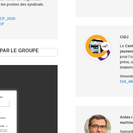
it les poches des syndicats.
CP_2020-
EP
CIDJ
Le
Cent
PAR LE GROUPE
jeunes
pour l’
prévu, u
totalem
Amende
516_A
Aides 
multina
Aujourd’