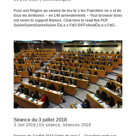
Pour une Région au service de tou·te·s les Francilien·ne·s et de
tous les territoires – en 140 amendements – Your browser does
not seem to support iframes. Click here to read this PDF.
SuivreSuivreSuivreSuivre Élu.e.s FdG IDFFollowÉlu.e.s FdG...
Séance du 3 juillet 2018
3 Juil 2018
|
En séance
,
Séances 2018