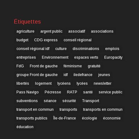
Étiquettes
agriculture
argent public
associatif
associations
budget
CDG express
conseil régional
conseil régional idf
culture
discriminations
emplois
entreprises
Environnement
espaces verts
Europacity
FdG
Front de gauche
féminisme
gratuité
groupe Front de gauche
idf
iledefrance
jeunes
libertés
logement
lycéens
lycées
newsletter
Pass Navigo
Pécresse
RATP
santé
service public
subventions
séance
sécurité
Transport
transport en commun
transports
transports en commun
transports publics
Île-de-France
écologie
économie
éducation