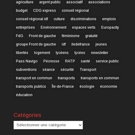
agriculture
argent public
associatif
associations
budget
CDG express
conseil régional
conseil régional idf
culture
discriminations
emplois
entreprises
Environnement
espaces verts
Europacity
FdG
Front de gauche
féminisme
gratuité
groupe Front de gauche
idf
iledefrance
jeunes
libertés
logement
lycéens
lycées
newsletter
Pass Navigo
Pécresse
RATP
santé
service public
subventions
séance
sécurité
Transport
transport en commun
transports
transports en commun
transports publics
Île-de-France
écologie
économie
éducation
Catégories
Catégories