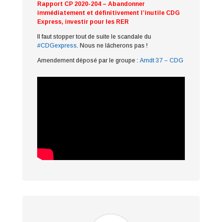
Rapport CP 2020-204 – Abandonner
immédiatement et définitivement l’inutile CDG
Express, investir pour les RER
Il faut stopper tout de suite le scandale du
#CDGexpress
. Nous ne lâcherons pas !
Amendement déposé par le groupe :
Amdt 37 – CDG