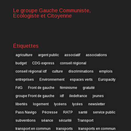
Le groupe Gauche Communiste,
Ecologiste et Citoyenne
Étiquettes
agriculture
argent public
associatif
associations
budget
CDG express
conseil régional
conseil régional idf
culture
discriminations
emplois
entreprises
Environnement
espaces verts
Europacity
FdG
Front de gauche
féminisme
gratuité
groupe Front de gauche
idf
iledefrance
jeunes
libertés
logement
lycéens
lycées
newsletter
Pass Navigo
Pécresse
RATP
santé
service public
subventions
séance
sécurité
Transport
transport en commun
transports
transports en commun