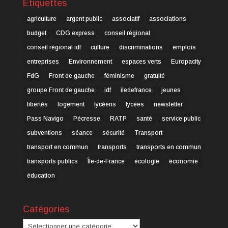
Étiquettes
agriculture
argent public
associatif
associations
budget
CDG express
conseil régional
conseil régional idf
culture
discriminations
emplois
entreprises
Environnement
espaces verts
Europacity
FdG
Front de gauche
féminisme
gratuité
groupe Front de gauche
idf
iledefrance
jeunes
libertés
logement
lycéens
lycées
newsletter
Pass Navigo
Pécresse
RATP
santé
service public
subventions
séance
sécurité
Transport
transport en commun
transports
transports en commun
transports publics
Île-de-France
écologie
économie
éducation
Catégories
Catégories