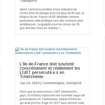
Transports
Après l’annonce positive d’une réduction de
moins 50% du Navigo pour les plus de 65 ans, la
Région Ile-de- France et IDF Mobilités doivent
poursuivre cette politique vers des mesures plus
ambitieuses. La gratuité pour les moins de 18
ans doit être mise en chantier !...
L’Ile-de-France doit soutenir
concrètement et réellement les
LGBT persécuté.e.s en
Tchétchénie
Jan 24, 2019
|
Communiqués
,
Solidarité
Alors que les personnes LGBT (lesbiennes,
gays, bi et trans) subissent une nouvelle vague de
persécutions en Tchétchénie, Valérie Pécresse,
qui avait promis d’agir en 2017 sans donner suite,