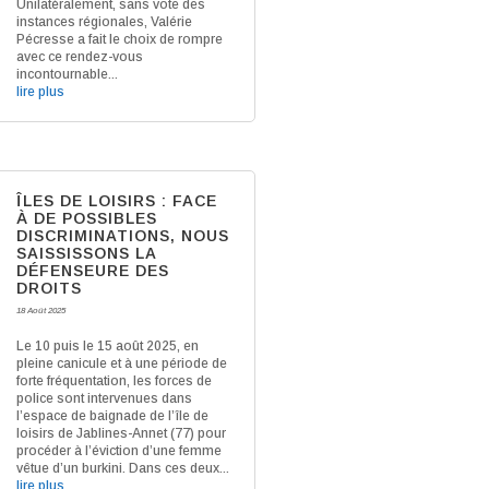
Unilatéralement, sans vote des
instances régionales, Valérie
Pécresse a fait le choix de rompre
avec ce rendez-vous
incontournable...
lire plus
ÎLES DE LOISIRS : FACE
À DE POSSIBLES
DISCRIMINATIONS, NOUS
SAISSISSONS LA
DÉFENSEURE DES
DROITS
18 Août 2025
Le 10 puis le 15 août 2025, en
pleine canicule et à une période de
forte fréquentation, les forces de
police sont intervenues dans
l’espace de baignade de l’île de
loisirs de Jablines-Annet (77) pour
procéder à l’éviction d’une femme
vêtue d’un burkini. Dans ces deux...
lire plus