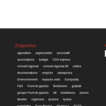
Étiquettes
C
agriculture
argent public
associatif
associations
budget
CDG express
conseil régional
conseil régional idf
culture
discriminations
emplois
entreprises
Environnement
espaces verts
Europacity
FdG
Front de gauche
féminisme
gratuité
groupe Front de gauche
idf
iledefrance
jeunes
libertés
logement
lycéens
lycées