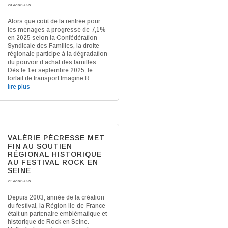
24 Août 2025
Alors que coût de la rentrée pour
les ménages a progressé de 7,1%
en 2025 selon la Confédération
Syndicale des Familles, la droite
régionale participe à la dégradation
du pouvoir d’achat des familles.
Dès le 1er septembre 2025, le
forfait de transport Imagine R...
lire plus
VALÉRIE PÉCRESSE MET
FIN AU SOUTIEN
RÉGIONAL HISTORIQUE
AU FESTIVAL ROCK EN
SEINE
21 Août 2025
Depuis 2003, année de la création
du festival, la Région Ile-de-France
était un partenaire emblématique et
historique de Rock en Seine.