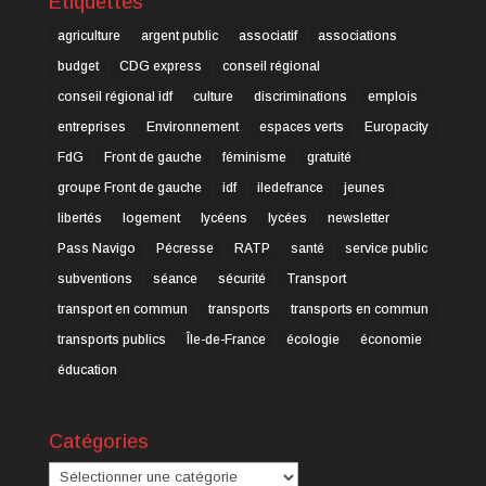
Étiquettes
agriculture
argent public
associatif
associations
budget
CDG express
conseil régional
conseil régional idf
culture
discriminations
emplois
entreprises
Environnement
espaces verts
Europacity
FdG
Front de gauche
féminisme
gratuité
groupe Front de gauche
idf
iledefrance
jeunes
libertés
logement
lycéens
lycées
newsletter
Pass Navigo
Pécresse
RATP
santé
service public
subventions
séance
sécurité
Transport
transport en commun
transports
transports en commun
transports publics
Île-de-France
écologie
économie
éducation
Catégories
Catégories