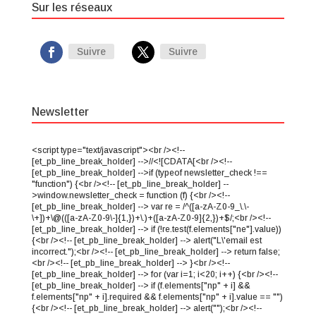
Sur les réseaux
Suivre
Suivre
Newsletter
<script type="text/javascript"><br /><!--
[et_pb_line_break_holder] -->//<![CDATA[<br /><!--
[et_pb_line_break_holder] -->if (typeof newsletter_check !==
"function") {<br /><!-- [et_pb_line_break_holder] --
>window.newsletter_check = function (f) {<br /><!--
[et_pb_line_break_holder] --> var re = /^([a-zA-Z0-9_\.\-
\+])+\@(([a-zA-Z0-9\-]{1,})+\.)+([a-zA-Z0-9]{2,})+$/;<br /><!--
[et_pb_line_break_holder] --> if (!re.test(f.elements["ne"].value))
{<br /><!-- [et_pb_line_break_holder] --> alert("L\'email est
incorrect.");<br /><!-- [et_pb_line_break_holder] --> return false;
<br /><!-- [et_pb_line_break_holder] --> }<br /><!--
[et_pb_line_break_holder] --> for (var i=1; i<20; i++) {<br /><!--
[et_pb_line_break_holder] --> if (f.elements["np" + i] &&
f.elements["np" + i].required && f.elements["np" + i].value == "")
{<br /><!-- [et_pb_line_break_holder] --> alert("");<br /><!--