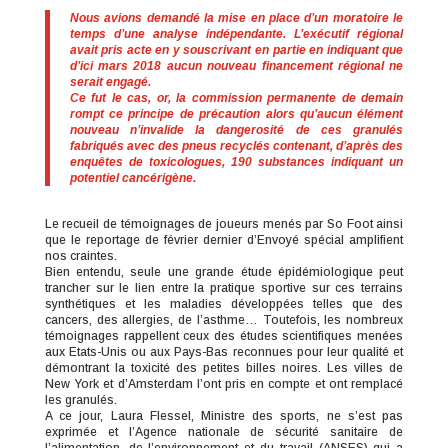
Nous avions demandé la mise en place d’un moratoire le
temps d’une analyse indépendante. L’exécutif régional
avait pris acte en y souscrivant en partie en indiquant que
d’ici mars 2018 aucun nouveau financement régional ne
serait engagé.
Ce fut le cas, or, la commission permanente de demain
rompt ce principe de précaution alors qu’aucun élément
nouveau n’invalide la dangerosité de ces granulés
fabriqués avec des pneus recyclés contenant, d’après des
enquêtes de toxicologues, 190 substances indiquant un
potentiel cancérigène.
Le recueil de témoignages de joueurs menés par So Foot ainsi
que le reportage de février dernier d’Envoyé spécial amplifient
nos craintes.
Bien entendu, seule une grande étude épidémiologique peut
trancher sur le lien entre la pratique sportive sur ces terrains
synthétiques et les maladies développées telles que des
cancers, des allergies, de l’asthme… Toutefois, les nombreux
témoignages rappellent ceux des études scientifiques menées
aux Etats-Unis ou aux Pays-Bas reconnues pour leur qualité et
démontrant la toxicité des petites billes noires. Les villes de
New York et d’Amsterdam l’ont pris en compte et ont remplacé
les granulés.
A ce jour, Laura Flessel, Ministre des sports, ne s’est pas
exprimée et l’Agence nationale de sécurité sanitaire de
l’alimentation, de l’environnement et du travail (ANSES) qui a