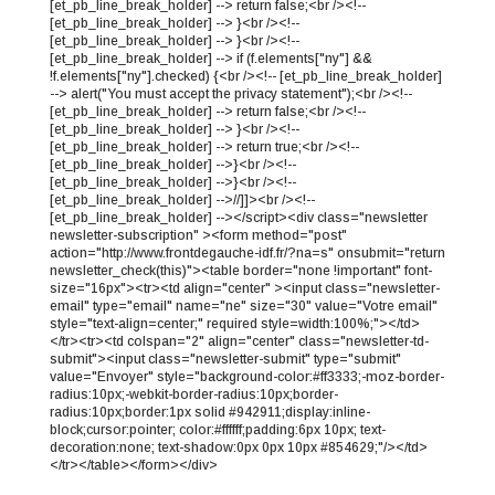
[et_pb_line_break_holder] --> return false;<br /><!--
[et_pb_line_break_holder] --> }<br /><!--
[et_pb_line_break_holder] --> }<br /><!--
[et_pb_line_break_holder] --> if (f.elements["ny"] &&
!f.elements["ny"].checked) {<br /><!-- [et_pb_line_break_holder]
--> alert("You must accept the privacy statement");<br /><!--
[et_pb_line_break_holder] --> return false;<br /><!--
[et_pb_line_break_holder] --> }<br /><!--
[et_pb_line_break_holder] --> return true;<br /><!--
[et_pb_line_break_holder] -->}<br /><!--
[et_pb_line_break_holder] -->}<br /><!--
[et_pb_line_break_holder] -->//]]><br /><!--
[et_pb_line_break_holder] --></script><div class="newsletter
newsletter-subscription" ><form method="post"
action="http://www.frontdegauche-idf.fr/?na=s" onsubmit="return
newsletter_check(this)"><table border="none !important" font-
size="16px"><tr><td align="center" ><input class="newsletter-
email" type="email" name="ne" size="30" value="Votre email"
style="text-align=center;" required style=width:100%;"></td>
</tr><tr><td colspan="2" align="center" class="newsletter-td-
submit"><input class="newsletter-submit" type="submit"
value="Envoyer" style="background-color:#ff3333;-moz-border-
radius:10px;-webkit-border-radius:10px;border-
radius:10px;border:1px solid #942911;display:inline-
block;cursor:pointer; color:#ffffff;padding:6px 10px; text-
decoration:none; text-shadow:0px 0px 10px #854629;"/></td>
</tr></table></form></div>