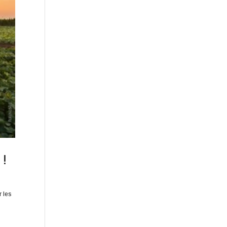
 !
r les