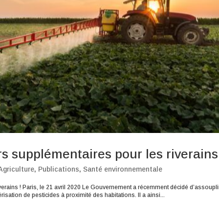
rs supplémentaires pour les riverains
griculture
,
Publications
,
Santé environnementale
verains ! Paris, le 21 avril 2020 Le Gouvernement a récemment décidé d’assoupli
isation de pesticides à proximité des habitations. Il a ainsi...