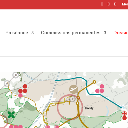
Men
En séance
Commissions permanentes
Dossie