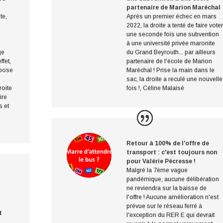
partenaire de Marion Maréchal
te,
Après un premier échec en mars
2022, la droite a tenté de faire voter
une seconde fois une subvention
à une université privée maronite
ge
du Grand Beyrouth... par ailleurs
ffet,
partenaire de l'école de Marion
epose
Maréchal ! Prise la main dans le
sac, la droite a reculé une nouvelle
roite
fois !
,
Céline Malaisé
ire
s et
Retour à 100% de l'offre de
transport : c'est toujours non
pour Valérie Pécresse !
Malgré la 7ème vague
pandémique, aucune délibération
ne reviendra sur la baisse de
l'offre ! Aucune amélioration n'est
prévue sur le réseau ferré à
t
l'exception du RER E qui devrait