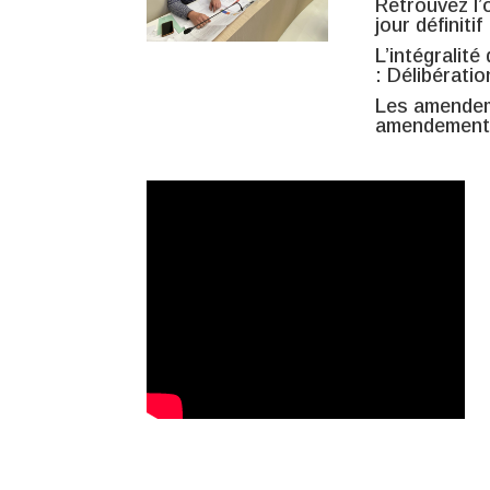
Retrouvez l’
jour définitif
L’intégralit
:
Délibérati
Les amendem
amendements 