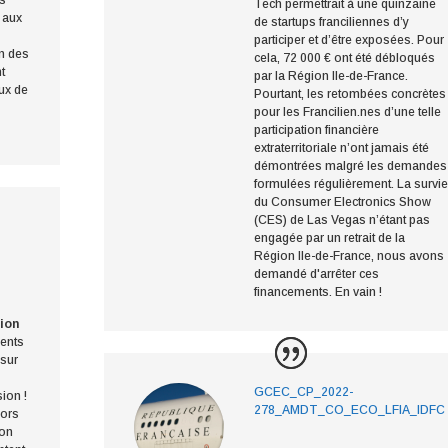
es
Tech permettrait à une quinzaine
 aux
de startups franciliennes d’y
participer et d’être exposées. Pour
n des
cela, 72 000 € ont été débloqués
nt
par la Région Ile-de-France.
eux de
Pourtant, les retombées concrètes
pour les Francilien.nes d’une telle
participation financière
extraterritoriale n’ont jamais été
démontrées malgré les demandes
formulées régulièrement. La survie
du Consumer Electronics Show
(CES) de Las Vegas n’étant pas
engagée par un retrait de la
Région Ile-de-France, nous avons
demandé d'arrêter ces
financements. En vain !
tion
ents
 sur
GCEC_CP_2022-
sion !
278_AMDT_CO_ECO_LFIA_IDFC
Alors
ion