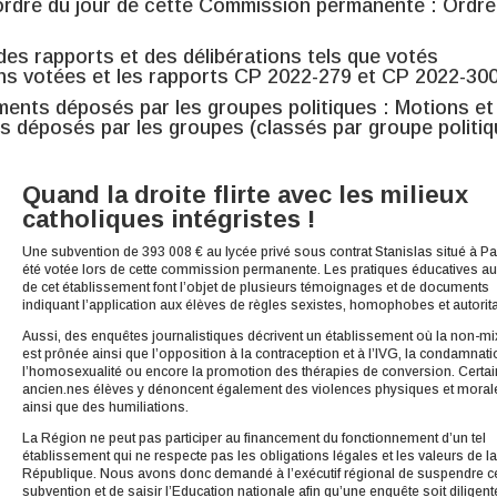
ordre du jour de cette Commission permanente :
Ordre
é des rapports et des délibérations tels que votés
ons votées
et les rapports
CP 2022-279
et
CP 2022-30
ents déposés par les groupes politiques :
Motions et
déposés par les groupes (classés par groupe politiq
Quand la droite flirte avec les milieux
catholiques intégristes !
Une subvention de 393 008 € au lycée privé sous contrat Stanislas situé à Pa
été votée lors de cette commission permanente. Les pratiques éducatives au
de cet établissement font l’objet de
plusieurs témoignages et de documents
indiquant l’application aux élèves de règles sexistes, homophobes et autorita
Aussi, des enquêtes journalistiques décrivent un établissement où la non-mi
est prônée ainsi que l’opposition à la contraception et à l’IVG, la condamnat
l’homosexualité ou encore la promotion des thérapies de conversion. Certai
ancien.nes élèves y dénoncent également des violences physiques et moral
ainsi que des humiliations.
La Région ne peut pas participer au financement du fonctionnement d’un tel
établissement qui ne respecte pas les obligations légales et les valeurs de l
République. Nous avons donc demandé à l’exécutif régional de suspendre ce
subvention et de saisir l’Education nationale afin qu’une enquête soit diligent