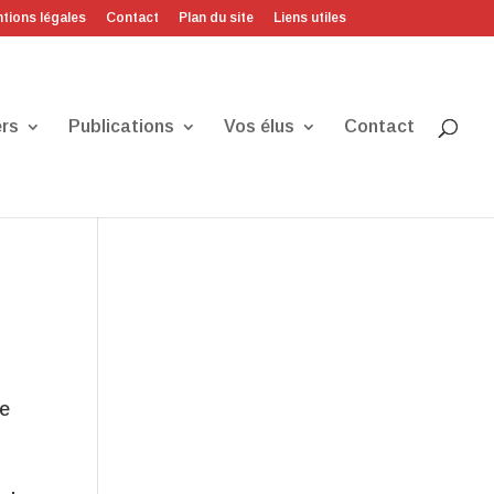
tions légales
Contact
Plan du site
Liens utiles
rs
Publications
Vos élus
Contact
ne