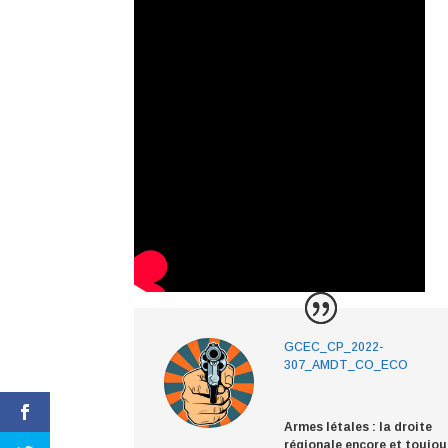
GCEC_CP_2022-
307_AMDT_CO_ECO
Armes létales : la droite
régionale encore et toujou