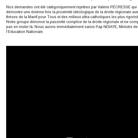
Nos demandes ont été catégoriquement rejetées par Valérie PÉCRESSE qui
démontre une énième fois la proximité idéologique de la droite régionale ave
thèses de la Manif pour Tous et des milieux ultra-catholiques les plus rigoris
Notre groupe dénonce la passivité complice de la droite régionale et ne com
pas en rester là. Nous avons immédiatement saisis Pap NDIAYE, Ministre de
l’Education Nationale.