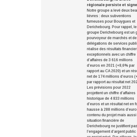
régionale persiste et signe
Notre groupe a levé deux be
lièvres : deux subventions
fumeuses pour Bouygues et
Derichebourg. Pour rappel, le
groupe Derichebourg est un 
pourvoyeur de marchés et de
délégations de services public
réalise des résultats financie
exceptionnels avec un chiffre
d’affaires de 3 616 millions
d’euros en 2021 (+8,6% par
rapport au CA 2020) et un résu
net de 174 millions d’euros
par rapport au résultat net 20
Les prévisions pour 2022
projettent un chiffre d’affaires
historique de 4 833 millions
d’euros et un résultat net en f
hausse à 288 millions d’euro
contenu du projet mais aussi
situation financière de
Derichebourg ne justifient pa
l’engagement d’argent public