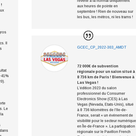
revenir à la normal uniquement
 !
aux heures de pointe en
aux
septembre ! Rien de nouveau sur
les bus, les métros, ni les trams !
gros
s. Il
GCEC_CP_2022-303_AMDT
rs
72 000€ de subvention
ltat
régionale pour un salon situé à
 (+41%
8 736 km de Paris ! Bienvenue à
20).
Las Vegas !
L’édition 2023 du salon
professionnel du Consumer
Electronics Show (CES) à Las
orte
Vegas (Nevada, Etats-Unis), situé
s. Le
à 8 736 kilomètres de l’Ile-de-
 la
France, serait « un événement de
visibilité pour le secteur numérique
s
en Île-de-France ». La participation
 dans
régionale sur le Pavillon French