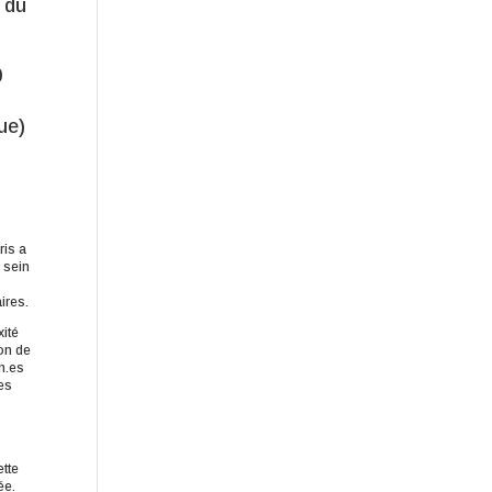
 du
0
ue)
ris a
 sein
ires.
xité
ion de
n.es
es
a
tte
ée.