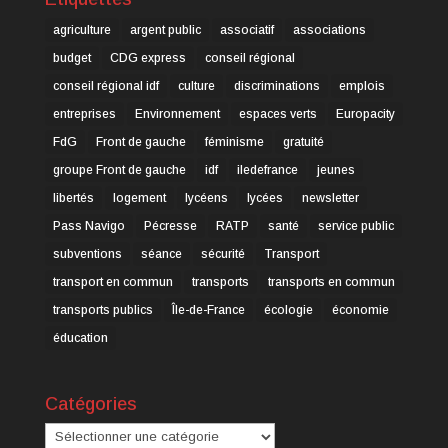
agriculture
argent public
associatif
associations
budget
CDG express
conseil régional
conseil régional idf
culture
discriminations
emplois
entreprises
Environnement
espaces verts
Europacity
FdG
Front de gauche
féminisme
gratuité
groupe Front de gauche
idf
iledefrance
jeunes
libertés
logement
lycéens
lycées
newsletter
Pass Navigo
Pécresse
RATP
santé
service public
subventions
séance
sécurité
Transport
transport en commun
transports
transports en commun
transports publics
Île-de-France
écologie
économie
éducation
Catégories
Catégories