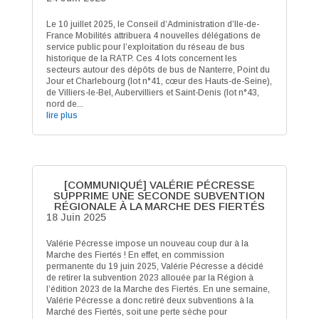
Le 10 juillet 2025, le Conseil d’Administration d’Ile-de-
France Mobilités attribuera 4 nouvelles délégations de
service public pour l’exploitation du réseau de bus
historique de la RATP. Ces 4 lots concernent les
secteurs autour des dépôts de bus de Nanterre, Point du
Jour et Charlebourg (lot n°41, cœur des Hauts-de-Seine),
de Villiers-le-Bel, Aubervilliers et Saint-Denis (lot n°43,
nord de...
lire plus
[COMMUNIQUÉ] VALÉRIE PÉCRESSE
SUPPRIME UNE SECONDE SUBVENTION
RÉGIONALE À LA MARCHE DES FIERTÉS
18 Juin 2025
Valérie Pécresse impose un nouveau coup dur à la
Marche des Fiertés ! En effet, en commission
permanente du 19 juin 2025, Valérie Pécresse a décidé
de retirer la subvention 2023 allouée par la Région à
l’édition 2023 de la Marche des Fiertés. En une semaine,
Valérie Pécresse a donc retiré deux subventions à la
Marché des Fiertés, soit une perte sèche pour