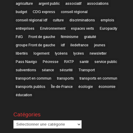
agriculture
argent public
associatif
associations
budget
CDG express
conseil régional
conseil régional idf
culture
discriminations
emplois
entreprises
Environnement
espaces verts
Europacity
FdG
Front de gauche
féminisme
gratuité
groupe Front de gauche
idf
iledefrance
jeunes
libertés
logement
lycéens
lycées
newsletter
Pass Navigo
Pécresse
RATP
santé
service public
subventions
séance
sécurité
Transport
transport en commun
transports
transports en commun
transports publics
Île-de-France
écologie
économie
éducation
Catégories
Catégories