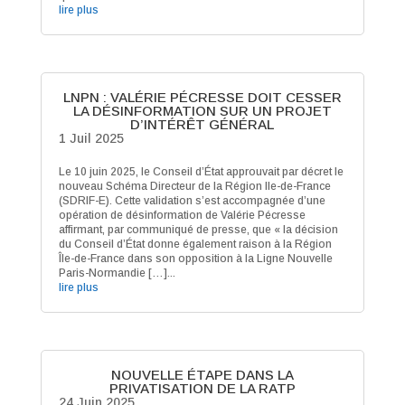
lire plus
LNPN : VALÉRIE PÉCRESSE DOIT CESSER
LA DÉSINFORMATION SUR UN PROJET
D’INTÉRÊT GÉNÉRAL
1 Juil 2025
Le 10 juin 2025, le Conseil d’État approuvait par décret le
nouveau Schéma Directeur de la Région Ile-de-France
(SDRIF-E). Cette validation s’est accompagnée d’une
opération de désinformation de Valérie Pécresse
affirmant, par communiqué de presse, que « la décision
du Conseil d’État donne également raison à la Région
Île-de-France dans son opposition à la Ligne Nouvelle
Paris-Normandie […]...
lire plus
NOUVELLE ÉTAPE DANS LA
PRIVATISATION DE LA RATP
24 Juin 2025