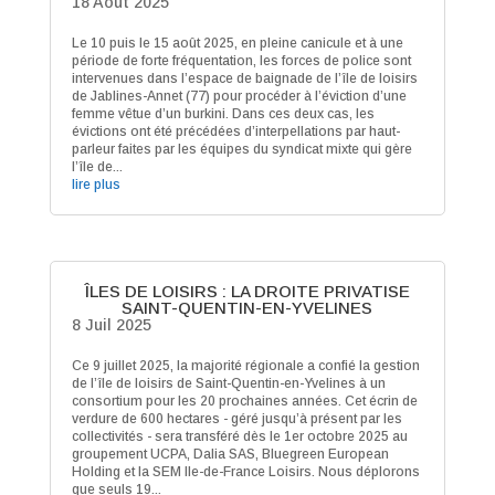
18 Août 2025
Le 10 puis le 15 août 2025, en pleine canicule et à une
période de forte fréquentation, les forces de police sont
intervenues dans l’espace de baignade de l’île de loisirs
de Jablines-Annet (77) pour procéder à l’éviction d’une
femme vêtue d’un burkini. Dans ces deux cas, les
évictions ont été précédées d’interpellations par haut-
parleur faites par les équipes du syndicat mixte qui gère
l’île de...
lire plus
ÎLES DE LOISIRS : LA DROITE PRIVATISE
SAINT-QUENTIN-EN-YVELINES
8 Juil 2025
Ce 9 juillet 2025, la majorité régionale a confié la gestion
de l’île de loisirs de Saint-Quentin-en-Yvelines à un
consortium pour les 20 prochaines années. Cet écrin de
verdure de 600 hectares - géré jusqu’à présent par les
collectivités - sera transféré dès le 1er octobre 2025 au
groupement UCPA, Dalia SAS, Bluegreen European
Holding et la SEM Ile-de-France Loisirs. Nous déplorons
que seuls 19...