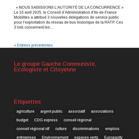
« NOUS SAISISSONS L’AUTORITÉ DE LA CONCURRENCE »
Le 10 avril 2025, le Conseil d’Administration d’Ile-de-France
Mobilités a attribué 3 nouvelles délégations de service public
pour l’exploitation du réseau de bus historique de la RATP. Ces
3 lots concernent les...
« Entrées précédentes
Le groupe Gauche Communiste,
Ecologiste et Citoyenne
Étiquettes
agriculture
argent public
associatif
associations
budget
CDG express
conseil régional
conseil régional idf
culture
discriminations
emplois
entreprises
Environnement
espaces verts
Europacity