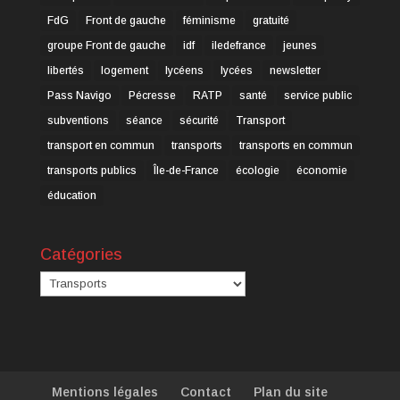
FdG
Front de gauche
féminisme
gratuité
groupe Front de gauche
idf
iledefrance
jeunes
libertés
logement
lycéens
lycées
newsletter
Pass Navigo
Pécresse
RATP
santé
service public
subventions
séance
sécurité
Transport
transport en commun
transports
transports en commun
transports publics
Île-de-France
écologie
économie
éducation
Catégories
Catégories
Mentions légales
Contact
Plan du site