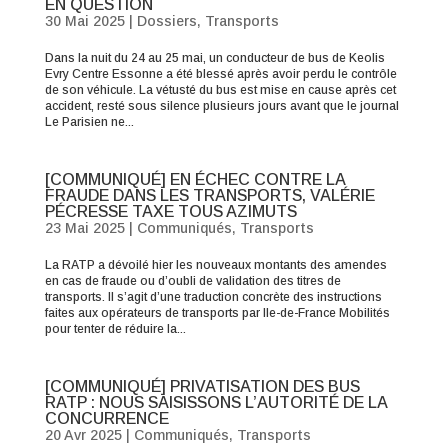
EN QUESTION
30 Mai 2025
|
Dossiers
,
Transports
Dans la nuit du 24 au 25 mai, un conducteur de bus de Keolis
Evry Centre Essonne a été blessé après avoir perdu le contrôle
de son véhicule. La vétusté du bus est mise en cause après cet
accident, resté sous silence plusieurs jours avant que le journal
Le Parisien ne...
[COMMUNIQUÉ] EN ÉCHEC CONTRE LA
FRAUDE DANS LES TRANSPORTS, VALÉRIE
PÉCRESSE TAXE TOUS AZIMUTS
23 Mai 2025
|
Communiqués
,
Transports
La RATP a dévoilé hier les nouveaux montants des amendes
en cas de fraude ou d’oubli de validation des titres de
transports. Il s’agit d’une traduction concrète des instructions
faites aux opérateurs de transports par Ile-de-France Mobilités
pour tenter de réduire la...
[COMMUNIQUÉ] PRIVATISATION DES BUS
RATP : NOUS SAISISSONS L’AUTORITÉ DE LA
CONCURRENCE
20 Avr 2025
|
Communiqués
,
Transports