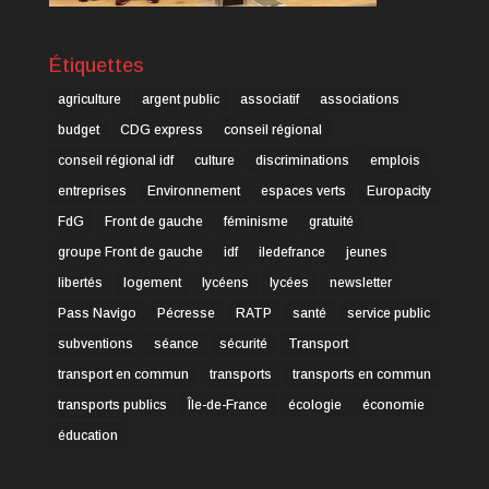
Étiquettes
agriculture
argent public
associatif
associations
budget
CDG express
conseil régional
conseil régional idf
culture
discriminations
emplois
entreprises
Environnement
espaces verts
Europacity
FdG
Front de gauche
féminisme
gratuité
groupe Front de gauche
idf
iledefrance
jeunes
libertés
logement
lycéens
lycées
newsletter
Pass Navigo
Pécresse
RATP
santé
service public
subventions
séance
sécurité
Transport
transport en commun
transports
transports en commun
transports publics
Île-de-France
écologie
économie
éducation