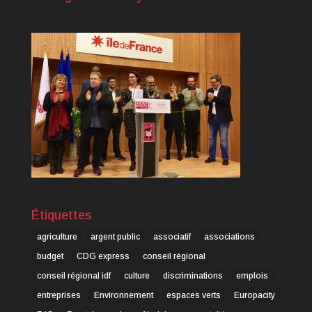
Étiquettes
agriculture
argent public
associatif
associations
budget
CDG express
conseil régional
conseil régional idf
culture
discriminations
emplois
entreprises
Environnement
espaces verts
Europacity