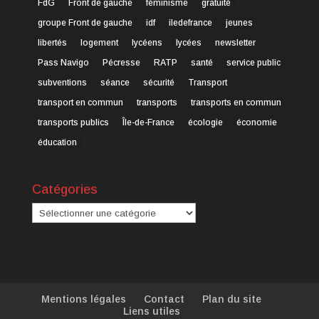
FdG
Front de gauche
féminisme
gratuité
groupe Front de gauche
idf
iledefrance
jeunes
libertés
logement
lycéens
lycées
newsletter
Pass Navigo
Pécresse
RATP
santé
service public
subventions
séance
sécurité
Transport
transport en commun
transports
transports en commun
transports publics
Île-de-France
écologie
économie
éducation
Catégories
Catégories
Mentions légales
Contact
Plan du site
Liens utiles