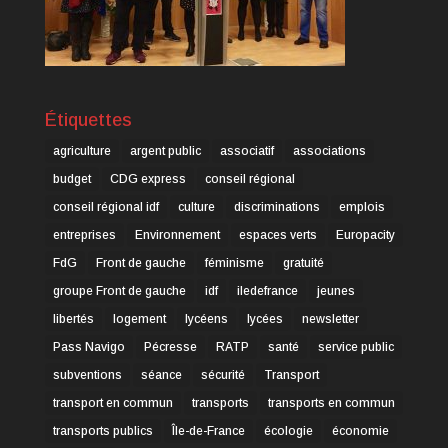
Étiquettes
agriculture
argent public
associatif
associations
budget
CDG express
conseil régional
conseil régional idf
culture
discriminations
emplois
entreprises
Environnement
espaces verts
Europacity
FdG
Front de gauche
féminisme
gratuité
groupe Front de gauche
idf
iledefrance
jeunes
libertés
logement
lycéens
lycées
newsletter
Pass Navigo
Pécresse
RATP
santé
service public
subventions
séance
sécurité
Transport
transport en commun
transports
transports en commun
transports publics
Île-de-France
écologie
économie