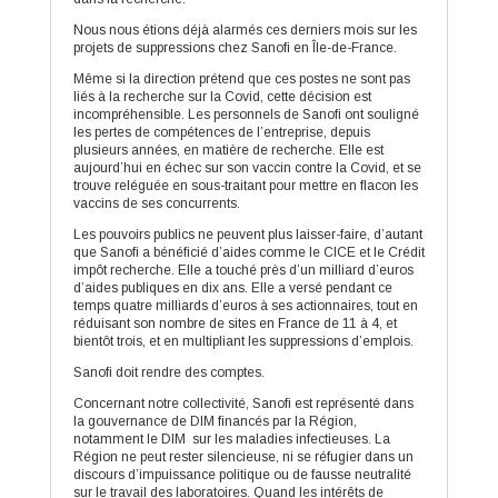
Nous nous étions déjà alarmés ces derniers mois sur les
projets de suppressions chez Sanofi en Île-de-France.
Même si la direction prétend que ces postes ne sont pas
liés à la recherche sur la Covid, cette décision est
incompréhensible. Les personnels de Sanofi ont souligné
les pertes de compétences de l’entreprise, depuis
plusieurs années, en matière de recherche. Elle est
aujourd’hui en échec sur son vaccin contre la Covid, et se
trouve reléguée en sous-traitant pour mettre en flacon les
vaccins de ses concurrents.
Les pouvoirs publics ne peuvent plus laisser-faire, d’autant
que Sanofi a bénéficié d’aides comme le CICE et le Crédit
impôt recherche
. Elle a touché près d’un milliard d’euros
d’aides publiques en dix ans. Elle a versé pendant ce
temps quatre milliards d’euros à ses actionnaires, tout en
réduisant son nombre de sites en France de 11 à 4, et
bientôt trois, et en multipliant les suppressions d’emplois.
Sanofi doit rendre des comptes.
Concernant notre collectivité, Sanofi est représenté dans
la gouvernance de DIM financés par la Région,
notamment le DIM sur les maladies infectieuses. La
Région ne peut rester silencieuse, ni se réfugier dans un
discours d’impuissance politique ou de fausse neutralité
sur le travail des laboratoires. Quand les intérêts de