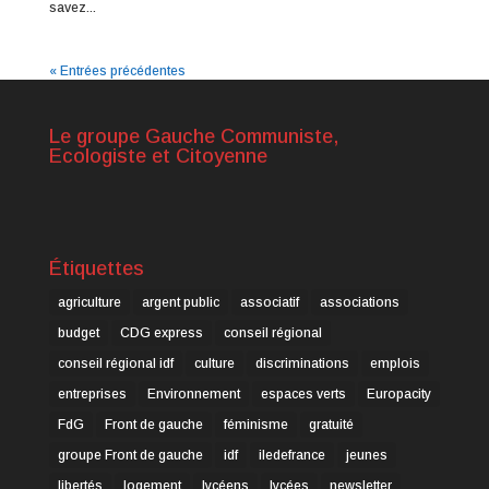
savez...
« Entrées précédentes
Le groupe Gauche Communiste,
Ecologiste et Citoyenne
Étiquettes
agriculture
argent public
associatif
associations
budget
CDG express
conseil régional
conseil régional idf
culture
discriminations
emplois
entreprises
Environnement
espaces verts
Europacity
FdG
Front de gauche
féminisme
gratuité
groupe Front de gauche
idf
iledefrance
jeunes
libertés
logement
lycéens
lycées
newsletter