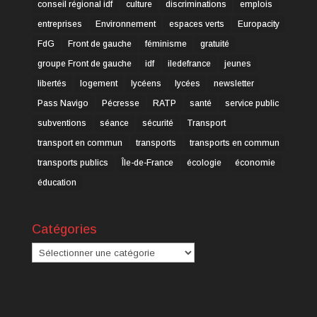
conseil régional idf
culture
discriminations
emplois
entreprises
Environnement
espaces verts
Europacity
FdG
Front de gauche
féminisme
gratuité
groupe Front de gauche
idf
iledefrance
jeunes
libertés
logement
lycéens
lycées
newsletter
Pass Navigo
Pécresse
RATP
santé
service public
subventions
séance
sécurité
Transport
transport en commun
transports
transports en commun
transports publics
Île-de-France
écologie
économie
éducation
Catégories
Catégories