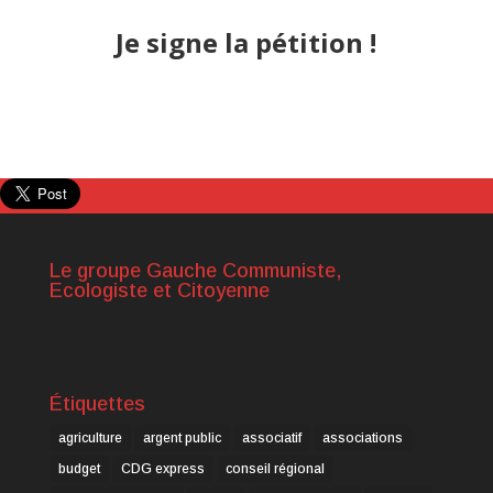
Je signe la pétition !
Le groupe Gauche Communiste,
Ecologiste et Citoyenne
Étiquettes
agriculture
argent public
associatif
associations
budget
CDG express
conseil régional