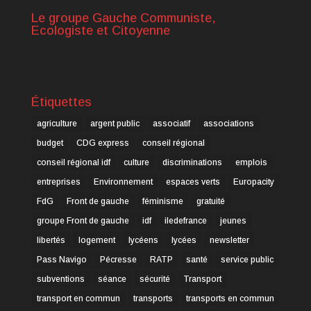
Le groupe Gauche Communiste,
Ecologiste et Citoyenne
Étiquettes
agriculture
argent public
associatif
associations
budget
CDG express
conseil régional
conseil régional idf
culture
discriminations
emplois
entreprises
Environnement
espaces verts
Europacity
FdG
Front de gauche
féminisme
gratuité
groupe Front de gauche
idf
iledefrance
jeunes
libertés
logement
lycéens
lycées
newsletter
Pass Navigo
Pécresse
RATP
santé
service public
subventions
séance
sécurité
Transport
transport en commun
transports
transports en commun