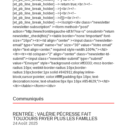
[et_pb_line_break_holder] --> return true;<br /><!--
[et_pb_line_break_holder] -->}<br /><!--
[et_pb_line_break_holder] -->}<br /><!--
[et_pb_line_break_holder] -->//]]><br /><!--
[et_pb_line_break_holder] --></script><div class="newsletter
newsletter-subscription" ><form method="post"
action="http://www.frontdegauche-idf.fr/?na=s" onsubmit="return
newsletter_check(this)"><table border="none !important" font-
size="16px"><tr><td align="center" ><input class="newsletter-
email" type="email" name="ne" size="30" value="Votre email"
style="text-align=center;" required style=width:100%;"></td>
</tr><tr><td colspan="2" align="center" class="newsletter-td-
submit"><input class="newsletter-submit" type="submit"
value="Envoyer" style="background-color:#ff3333;-moz-border-
radius:10px;-webkit-border-radius:10px;border-
radius:10px;border:1px solid #942911;display:inline-
block;cursor:pointer; color:#ffffff;padding:6px 10px; text-
decoration:none; text-shadow:0px 0px 10px #854629;"/></td>
</tr></table></form></div>
Communiqués
RENTRÉE : VALÉRIE PÉCRESSE FAIT
TOUJOURS PAYER PLUS LES FAMILLES
24 Août 2025