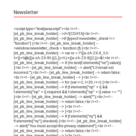
Newsletter
<script type="text/javascript"><br /><!--
[et_pb_line_break_holder] -->//<![CDATA[<br /><!--
[et_pb_line_break_holder] -->if (typeof newsletter_check !==
"function") {<br /><!-- [et_pb_line_break_holder] --
>window.newsletter_check = function (f) {<br /><!--
[et_pb_line_break_holder] --> var re = /^([a-zA-Z0-9_\\.\\-
\\+])+\\@(([a-zA-Z0-9\\-]{1,})+\\.)+([a-zA-Z0-9]{2,})+$/;<br /><!--
[et_pb_line_break_holder] --> if (!re.test(f.elements["ne"].value))
{<br /><!-- [et_pb_line_break_holder] --> alert("L\\'email est
incorrect.");<br /><!-- [et_pb_line_break_holder] --> return false;
<br /><!-- [et_pb_line_break_holder] --> }<br /><!--
[et_pb_line_break_holder] --> for (var i=1; i<20; i++) {<br /><!--
[et_pb_line_break_holder] --> if (f.elements["np" + i] &&
f.elements["np" + i].required && f.elements["np" + i].value == "")
{<br /><!-- [et_pb_line_break_holder] --> alert("");<br /><!--
[et_pb_line_break_holder] --> return false;<br /><!--
[et_pb_line_break_holder] --> }<br /><!--
[et_pb_line_break_holder] --> }<br /><!--
[et_pb_line_break_holder] --> if (f.elements["ny"] &&
!f.elements["ny"].checked) {<br /><!-- [et_pb_line_break_holder]
--> alert("You must accept the privacy statement");<br /><!--
[et_pb_line_break_holder] --> return false;<br /><!--
[et_pb_line_break_holder] --> }<br /><!--