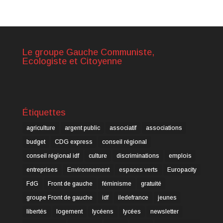
Le groupe Gauche Communiste,
Ecologiste et Citoyenne
Étiquettes
agriculture
argent public
associatif
associations
budget
CDG express
conseil régional
conseil régional idf
culture
discriminations
emplois
entreprises
Environnement
espaces verts
Europacity
FdG
Front de gauche
féminisme
gratuité
groupe Front de gauche
idf
iledefrance
jeunes
libertés
logement
lycéens
lycées
newsletter