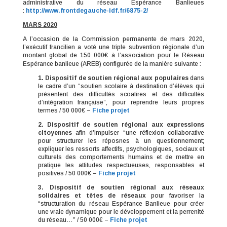
administrative du réseau Espérance Banlieues
:
http://www.frontdegauche-idf.fr/6875-2/
MARS 2020
A l’occasion de la Commission permanente de mars 2020,
l’exécutif francilien a voté une triple subvention régionale d’un
montant global
de 150 000€ à l’association pour le Réseau
Espérance banlieue (AREB) configurée de la manière suivante :
1. Dispositif de soutien régional aux populaires
dans
le cadre d’un “soutien scolaire à destination d’élèves qui
présentent des difficultés scoalires et des difficultés
d’intégration française”, pour reprendre leurs propres
termes / 50 000€ –
Fiche projet
2. Dispositif de soutien régional aux expressions
citoyennes
afin d’impulser “une réflexion collaborative
pour structurer les réposnes à un questionnement;
expliquer les ressorts affectifs, psychologiques, sociaux et
culturels des comportements humains et de mettre en
pratique les attitudes respectueuses, responsables et
positives / 50 000€ –
Fiche projet
3. Dispositif de soutien régional aux réseaux
solidaires et têtes de réseaux
pour favoriser la
“structuration du réseau Espérance Banlieue pour créer
une vraie dynamique pour le développement et la perrenité
du réseau…” / 50 000€ –
Fiche projet