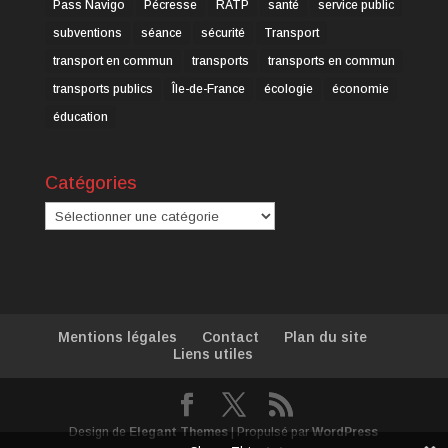
Pass Navigo
Pécresse
RATP
santé
service public
subventions
séance
sécurité
Transport
transport en commun
transports
transports en commun
transports publics
Île-de-France
écologie
économie
éducation
Catégories
Catégories
Mentions légales
Contact
Plan du site
Liens utiles
Design de
Elegant Themes
| Propulsé par
WordPress