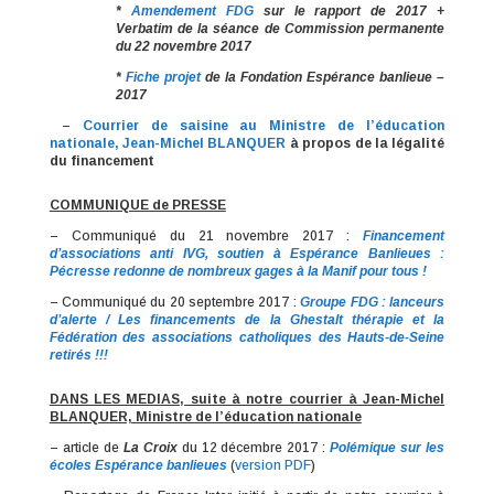
*
Amendement FDG
sur le rapport de 2017 +
Verbatim de la séance de Commission permanente
du 22 novembre 2017
*
Fiche projet
de la Fondation Espérance banlieue –
2017
–
Courrier de saisine au Ministre de l’éducation
nationale, Jean-Michel BLANQUER
à propos de la légalité
du financement
COMMUNIQUE de PRESSE
– Communiqué du 21 novembre 2017 :
Financement
d’associations anti IVG, soutien à Espérance Banlieues :
Pécresse redonne de nombreux gages à la Manif pour tous !
– Communiqué du 20 septembre 2017 :
Groupe FDG : lanceurs
d’alerte / Les financements de la Ghestalt thérapie et la
Fédération des associations catholiques des Hauts-de-Seine
retirés !!!
DANS LES MEDIAS, suite à notre courrier à Jean-Michel
BLANQUER, Ministre de l’éducation nationale
– article de
La Croix
du 12 décembre 2017 :
Polémique sur les
écoles Espérance banlieues
(
version PDF
)