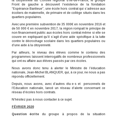
la citoyenneté du Conseil régional d’Île-de-France, le groupe
Front de gauche a découvert l’existence de la fondation
“Espérance Banlieue”, une école hors contrat qui s’adresse aux
écoliers de maternelle, de primaire et de collège situés dans les
quartiers populaires.
Avec une première subvention de 35 000€ en novembre 2016 et
de 50 000 € en novembre 2017, la région rompait le principe de
non financement public aux écoles hors contrat même si elle se
couvre en expliquant qu’il s’agit d’une aide spécifique à la lutte
contre le décrochage scolaire dans les quartiers populaires ou
d’une aide à la citoyenneté.
Par ailleurs, le niveau des élèves comme le contenu des
programmes laissent interrogatifs de nombreux professionnels
qui ont eu affaire aux élèves passés par ces écoles.
Nous avons donc tenu à alerter le Ministre de l’éducation
nationale, Jean-Michel BLANQUER, qui, à ce jour, ne nous a pas
répondu officiellement.
Depuis, nous avons, avec d’autres élu·e·s et personnels de
l’Education nationale, lancé un réseau d’alerte concernant ce
réseau d’écoles hors contrats.
N’hésitez pas à nous contacter à ce sujet.
FÉVRIER 2020
Question écrite
du groupe à propos de la situation