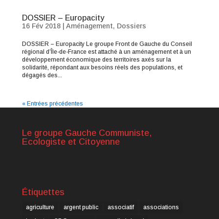
DOSSIER – Europacity
16 Fév 2018
|
Aménagement
,
Dossiers
DOSSIER – Europacity Le groupe Front de Gauche du Conseil
régional d’Île-de-France est attaché à un aménagement et à un
développement économique des territoires axés sur la
solidarité, répondant aux besoins réels des populations, et
dégagés des...
« Entrées précédentes
Le groupe Gauche Communiste,
Ecologiste et Citoyenne
Étiquettes
agriculture
argent public
associatif
associations