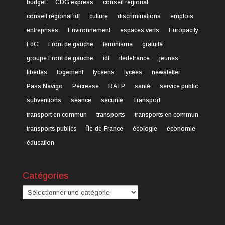
budget
CDG express
conseil régional
conseil régional idf
culture
discriminations
emplois
entreprises
Environnement
espaces verts
Europacity
FdG
Front de gauche
féminisme
gratuité
groupe Front de gauche
idf
iledefrance
jeunes
libertés
logement
lycéens
lycées
newsletter
Pass Navigo
Pécresse
RATP
santé
service public
subventions
séance
sécurité
Transport
transport en commun
transports
transports en commun
transports publics
Île-de-France
écologie
économie
éducation
Catégories
Catégories