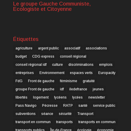
Le groupe Gauche Communiste,
Ecologiste et Citoyenne
Étiquettes
agriculture
argent public
associatif
associations
budget
CDG express
conseil régional
conseil régional idf
culture
discriminations
emplois
entreprises
Environnement
espaces verts
Europacity
FdG
Front de gauche
féminisme
gratuité
groupe Front de gauche
idf
iledefrance
jeunes
libertés
logement
lycéens
lycées
newsletter
Pass Navigo
Pécresse
RATP
santé
service public
subventions
séance
sécurité
Transport
transport en commun
transports
transports en commun
transports publics
Île-de-France
écologie
économie