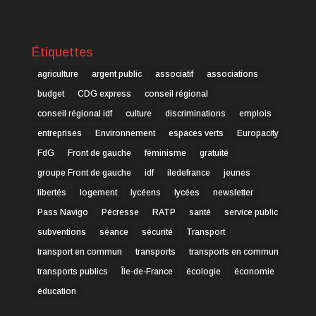
Étiquettes
agriculture
argent public
associatif
associations
budget
CDG express
conseil régional
conseil régional idf
culture
discriminations
emplois
entreprises
Environnement
espaces verts
Europacity
FdG
Front de gauche
féminisme
gratuité
groupe Front de gauche
idf
iledefrance
jeunes
libertés
logement
lycéens
lycées
newsletter
Pass Navigo
Pécresse
RATP
santé
service public
subventions
séance
sécurité
Transport
transport en commun
transports
transports en commun
transports publics
Île-de-France
écologie
économie
éducation