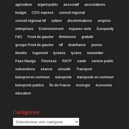
agriculture
argent public
associatif
associations
budget
CDG express
conseil régional
conseil régional idf
culture
discriminations
emplois
entreprises
Environnement
espaces verts
Europacity
FdG
Front de gauche
féminisme
gratuité
groupe Front de gauche
idf
iledefrance
jeunes
libertés
logement
lycéens
lycées
newsletter
Pass Navigo
Pécresse
RATP
santé
service public
subventions
séance
sécurité
Transport
transport en commun
transports
transports en commun
transports publics
Île-de-France
écologie
économie
éducation
Catégories
Catégories