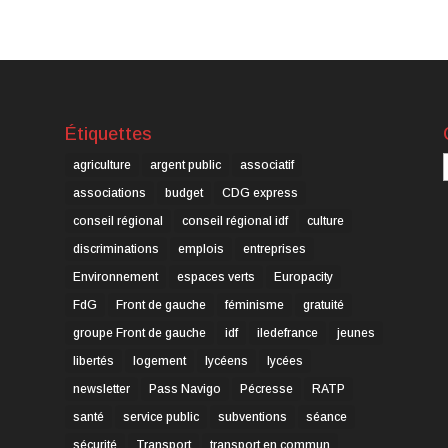
Étiquettes
C
agriculture
argent public
associatif
associations
budget
CDG express
conseil régional
conseil régional idf
culture
discriminations
emplois
entreprises
Environnement
espaces verts
Europacity
FdG
Front de gauche
féminisme
gratuité
groupe Front de gauche
idf
iledefrance
jeunes
libertés
logement
lycéens
lycées
newsletter
Pass Navigo
Pécresse
RATP
santé
service public
subventions
séance
sécurité
Transport
transport en commun