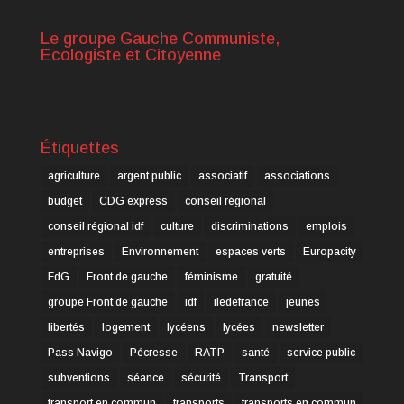
Le groupe Gauche Communiste,
Ecologiste et Citoyenne
Étiquettes
agriculture
argent public
associatif
associations
budget
CDG express
conseil régional
conseil régional idf
culture
discriminations
emplois
entreprises
Environnement
espaces verts
Europacity
FdG
Front de gauche
féminisme
gratuité
groupe Front de gauche
idf
iledefrance
jeunes
libertés
logement
lycéens
lycées
newsletter
Pass Navigo
Pécresse
RATP
santé
service public
subventions
séance
sécurité
Transport
transport en commun
transports
transports en commun