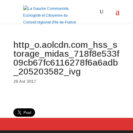
http_o.aolcdn.com_hss_s
torage_midas_718f8e533f
09cb67fc6116278f6a6adb
_205203582_ivg
26 Avr 2017