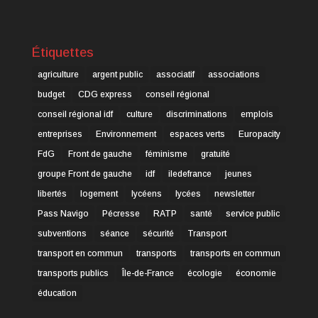
Étiquettes
agriculture
argent public
associatif
associations
budget
CDG express
conseil régional
conseil régional idf
culture
discriminations
emplois
entreprises
Environnement
espaces verts
Europacity
FdG
Front de gauche
féminisme
gratuité
groupe Front de gauche
idf
iledefrance
jeunes
libertés
logement
lycéens
lycées
newsletter
Pass Navigo
Pécresse
RATP
santé
service public
subventions
séance
sécurité
Transport
transport en commun
transports
transports en commun
transports publics
Île-de-France
écologie
économie
éducation