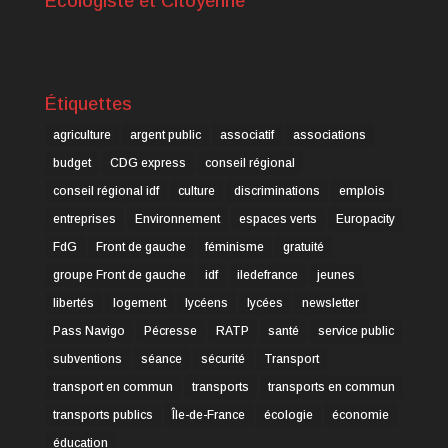
Ecologiste et Citoyenne
Étiquettes
agriculture
argent public
associatif
associations
budget
CDG express
conseil régional
conseil régional idf
culture
discriminations
emplois
entreprises
Environnement
espaces verts
Europacity
FdG
Front de gauche
féminisme
gratuité
groupe Front de gauche
idf
iledefrance
jeunes
libertés
logement
lycéens
lycées
newsletter
Pass Navigo
Pécresse
RATP
santé
service public
subventions
séance
sécurité
Transport
transport en commun
transports
transports en commun
transports publics
Île-de-France
écologie
économie
éducation