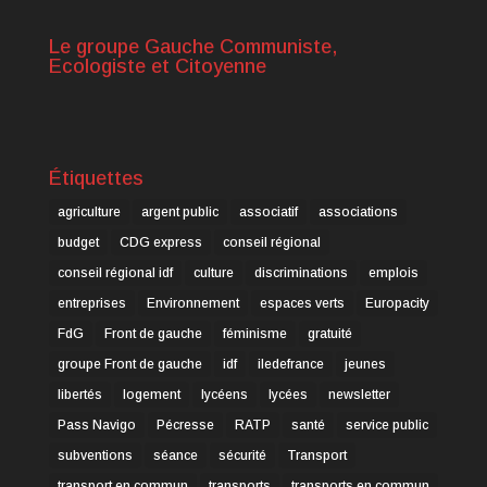
Le groupe Gauche Communiste,
Ecologiste et Citoyenne
Étiquettes
agriculture
argent public
associatif
associations
budget
CDG express
conseil régional
conseil régional idf
culture
discriminations
emplois
entreprises
Environnement
espaces verts
Europacity
FdG
Front de gauche
féminisme
gratuité
groupe Front de gauche
idf
iledefrance
jeunes
libertés
logement
lycéens
lycées
newsletter
Pass Navigo
Pécresse
RATP
santé
service public
subventions
séance
sécurité
Transport
transport en commun
transports
transports en commun