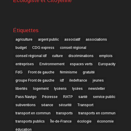
Ecologiste et Citoyenne
Étiquettes
agriculture
argent public
associatif
associations
budget
CDG express
conseil régional
conseil régional idf
culture
discriminations
emplois
entreprises
Environnement
espaces verts
Europacity
FdG
Front de gauche
féminisme
gratuité
groupe Front de gauche
idf
iledefrance
jeunes
libertés
logement
lycéens
lycées
newsletter
Pass Navigo
Pécresse
RATP
santé
service public
subventions
séance
sécurité
Transport
transport en commun
transports
transports en commun
transports publics
Île-de-France
écologie
économie
éducation