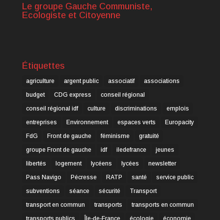
Le groupe Gauche Communiste,
Ecologiste et Citoyenne
Étiquettes
agriculture
argent public
associatif
associations
budget
CDG express
conseil régional
conseil régional idf
culture
discriminations
emplois
entreprises
Environnement
espaces verts
Europacity
FdG
Front de gauche
féminisme
gratuité
groupe Front de gauche
idf
iledefrance
jeunes
libertés
logement
lycéens
lycées
newsletter
Pass Navigo
Pécresse
RATP
santé
service public
subventions
séance
sécurité
Transport
transport en commun
transports
transports en commun
transports publics
Île-de-France
écologie
économie