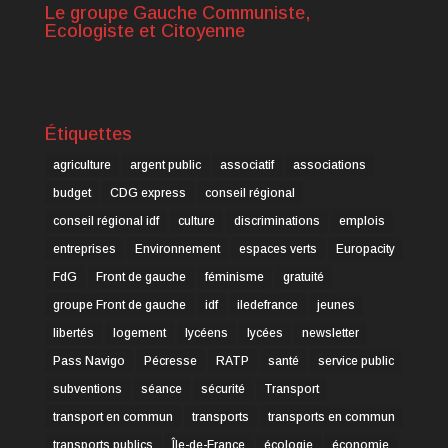
Le groupe Gauche Communiste,
Ecologiste et Citoyenne
Étiquettes
agriculture
argent public
associatif
associations
budget
CDG express
conseil régional
conseil régional idf
culture
discriminations
emplois
entreprises
Environnement
espaces verts
Europacity
FdG
Front de gauche
féminisme
gratuité
groupe Front de gauche
idf
iledefrance
jeunes
libertés
logement
lycéens
lycées
newsletter
Pass Navigo
Pécresse
RATP
santé
service public
subventions
séance
sécurité
Transport
transport en commun
transports
transports en commun
transports publics
Île-de-France
écologie
économie