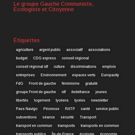
Le groupe Gauche Communiste,
Ecologiste et Citoyenne
Étiquettes
agriculture
argent public
associatif
associations
budget
CDG express
conseil régional
conseil régional idf
culture
discriminations
emplois
entreprises
Environnement
espaces verts
Europacity
FdG
Front de gauche
féminisme
gratuité
groupe Front de gauche
idf
iledefrance
jeunes
libertés
logement
lycéens
lycées
newsletter
Pass Navigo
Pécresse
RATP
santé
service public
subventions
séance
sécurité
Transport
transport en commun
transports
transports en commun
transports publics
Île-de-France
écologie
économie