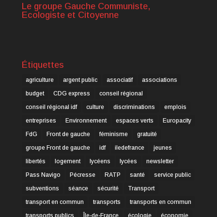
Le groupe Gauche Communiste,
Ecologiste et Citoyenne
Étiquettes
agriculture
argent public
associatif
associations
budget
CDG express
conseil régional
conseil régional idf
culture
discriminations
emplois
entreprises
Environnement
espaces verts
Europacity
FdG
Front de gauche
féminisme
gratuité
groupe Front de gauche
idf
iledefrance
jeunes
libertés
logement
lycéens
lycées
newsletter
Pass Navigo
Pécresse
RATP
santé
service public
subventions
séance
sécurité
Transport
transport en commun
transports
transports en commun
transports publics
Île-de-France
écologie
économie