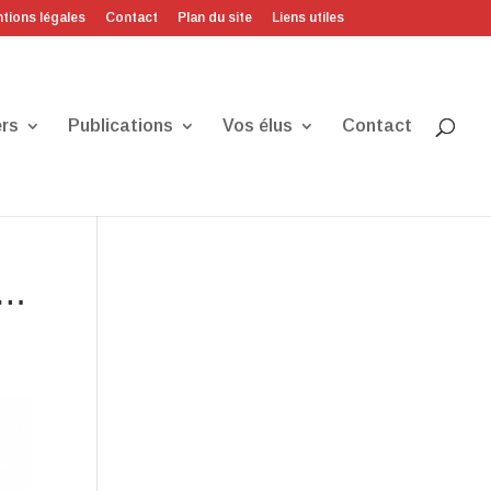
tions légales
Contact
Plan du site
Liens utiles
rs
Publications
Vos élus
Contact
s…