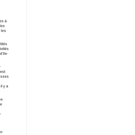
ées à
des
 les
lités
ivités
d’Ile-
r
 est
ausses
il y a
ée
le
e
en