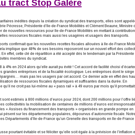
 tract Stop Galère
rifaires inédites depuis la création du syndicat des transports, elles sont appel
alérie Pécresse, Présidente d’Ile-de-France Mobilités et Clément Beaune, Ministre 
r de nouvelles ressources pour Ile-de-France Mobilités en mettant à contribution
velles ressources fiscales mais aussi les usagères et usagers des transports.
sports confirmait que les nouvelles recettes fiscales allouées à Ile-de-France Mobi
la implique que 48% de ses besoins reposeront sur un nouvel effort des collect
En effet, cette clé de répartition a été accepté dès le lendemain par la Présidente 
tivités membres du syndicat.
 à 4% en 2024 alors qu’elle aurait pu évité ! Cet accord de facilité choisi d’écarte
grandes entreprises et de la fiscalité écologique. Les entreprises dont le siège
c épargnés… mais pas les usagers par cet accord. Ce dernier acte en effet des h
bilisation de ressources fiscales dynamiques et suffisantes dans la durée. En
qu’il ne croit pas lui-même au « pass rail » à 49 euros par mois qu’il promettait 
sont estimés à 800 millions d’euros pour 2024, dont 200 millions pour l’offre li
les collectivités la mobilisation de centaines de millions d’euros est irresponsab
prit des « Assises du financement des transports » organisées en grande pompe en
ui pèsent sur les départements populaires, dépourvus d’autonomie fiscale. Notr
es Départements d’Ile-de-France qu’un Grenelle des transports en Ile-de-France
se pourtant évitable et se féliciter qu’elle soit égale à la prévision de l’inflation 