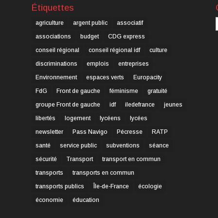
Étiquettes
C
agriculture
argent public
associatif
associations
budget
CDG express
conseil régional
conseil régional idf
culture
discriminations
emplois
entreprises
Environnement
espaces verts
Europacity
FdG
Front de gauche
féminisme
gratuité
groupe Front de gauche
idf
iledefrance
jeunes
libertés
logement
lycéens
lycées
newsletter
Pass Navigo
Pécresse
RATP
santé
service public
subventions
séance
sécurité
Transport
transport en commun
transports
transports en commun
transports publics
Île-de-France
écologie
économie
éducation