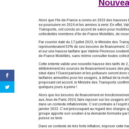
Nouveau
Alors que l’Ile-de-France a connu en 2023 des hausses ta
se poursuivre en 2024 et les années à venir. En effet, V
Transports, ont conclu un accord de salon pour mobilise
collectivités membres d’Ile-de-France Mobilités, de nou
Par courrier daté du 17 juillet 2023, le Ministre des Tran
représenteraient 52% de ses besoins de financement. Ce
et sur une hausse tarifaire que Valérie Pécresse soutient. 
de-France Mobilités, sans même consulter toutes collec
Cette entente valide une nouvelle hausse des tarifs de 2,8
délibérément les sources de financement issues des plus 
situé dans l’Ouest parisien et les pollueurs seront don
tarifaires annuelles pour les usagers, à défaut de la mo
proposant cet accord, le Ministre des Transports confirme 
quelques jours à peine !
Alors que les besoins de financement en fonctionnement 
aux Jeux de Paris 2024, faire reposer sur les usagers et 
dans un contexte inflationniste. C’est contraire à l’es
janvier 2023. C’est préoccupant au regard des charges q
groupe apporte son soutien à la demande formulée par l
puisse se tenir.
Dans un contexte de très forte inflation, imposer cette haus