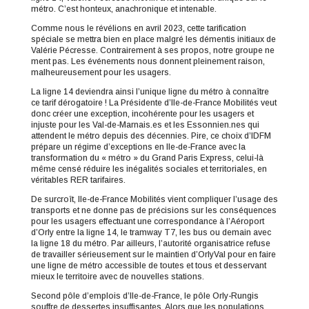
métro. C’est honteux, anachronique et intenable.
Comme nous le révélions en avril 2023, cette tarification
spéciale se mettra bien en place malgré les démentis initiaux de
Valérie Pécresse. Contrairement à ses propos, notre groupe ne
ment pas. Les événements nous donnent pleinement raison,
malheureusement pour les usagers.
La ligne 14 deviendra ainsi l’unique ligne du métro à connaître
ce tarif dérogatoire ! La Présidente d’Ile-de-France Mobilités veut
donc créer une exception, incohérente pour les usagers et
injuste pour les Val-de-Marnais.es et les Essonnien.nes qui
attendent le métro depuis des décennies. Pire, ce choix d’IDFM
prépare un régime d’exceptions en Ile-de-France avec la
transformation du « métro » du Grand Paris Express, celui-là
même censé réduire les inégalités sociales et territoriales, en
véritables RER tarifaires.
De surcroît, Ile-de-France Mobilités vient compliquer l’usage des
transports et ne donne pas de précisions sur les conséquences
pour les usagers effectuant une correspondance à l’Aéroport
d’Orly entre la ligne 14, le tramway T7, les bus ou demain avec
la ligne 18 du métro. Par ailleurs, l’autorité organisatrice refuse
de travailler sérieusement sur le maintien d’OrlyVal pour en faire
une ligne de métro accessible de toutes et tous et desservant
mieux le territoire avec de nouvelles stations.
Second pôle d’emplois d’Ile-de-France, le pôle Orly-Rungis
souffre de dessertes insuffisantes. Alors que les populations