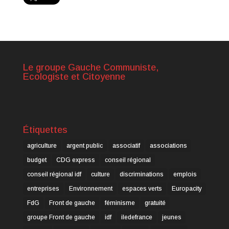
Le groupe Gauche Communiste,
Ecologiste et Citoyenne
Étiquettes
agriculture
argent public
associatif
associations
budget
CDG express
conseil régional
conseil régional idf
culture
discriminations
emplois
entreprises
Environnement
espaces verts
Europacity
FdG
Front de gauche
féminisme
gratuité
groupe Front de gauche
idf
iledefrance
jeunes