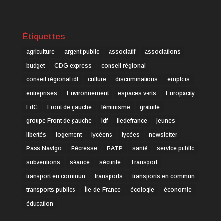
Étiquettes
agriculture
argent public
associatif
associations
budget
CDG express
conseil régional
conseil régional idf
culture
discriminations
emplois
entreprises
Environnement
espaces verts
Europacity
FdG
Front de gauche
féminisme
gratuité
groupe Front de gauche
idf
iledefrance
jeunes
libertés
logement
lycéens
lycées
newsletter
Pass Navigo
Pécresse
RATP
santé
service public
subventions
séance
sécurité
Transport
transport en commun
transports
transports en commun
transports publics
Île-de-France
écologie
économie
éducation