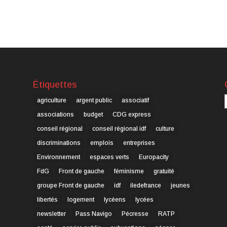
Étiquettes
C
agriculture
argent public
associatif
associations
budget
CDG express
conseil régional
conseil régional idf
culture
discriminations
emplois
entreprises
Environnement
espaces verts
Europacity
FdG
Front de gauche
féminisme
gratuité
groupe Front de gauche
idf
iledefrance
jeunes
libertés
logement
lycéens
lycées
newsletter
Pass Navigo
Pécresse
RATP