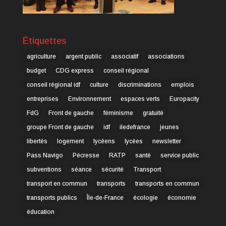
Étiquettes
agriculture
argent public
associatif
associations
budget
CDG express
conseil régional
conseil régional idf
culture
discriminations
emplois
entreprises
Environnement
espaces verts
Europacity
FdG
Front de gauche
féminisme
gratuité
groupe Front de gauche
idf
iledefrance
jeunes
libertés
logement
lycéens
lycées
newsletter
Pass Navigo
Pécresse
RATP
santé
service public
subventions
séance
sécurité
Transport
transport en commun
transports
transports en commun
transports publics
Île-de-France
écologie
économie
éducation