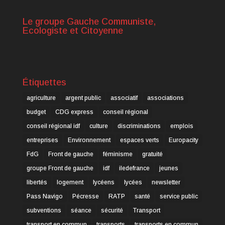
Le groupe Gauche Communiste,
Ecologiste et Citoyenne
Étiquettes
agriculture
argent public
associatif
associations
budget
CDG express
conseil régional
conseil régional idf
culture
discriminations
emplois
entreprises
Environnement
espaces verts
Europacity
FdG
Front de gauche
féminisme
gratuité
groupe Front de gauche
idf
iledefrance
jeunes
libertés
logement
lycéens
lycées
newsletter
Pass Navigo
Pécresse
RATP
santé
service public
subventions
séance
sécurité
Transport
transport en commun
transports
transports en commun