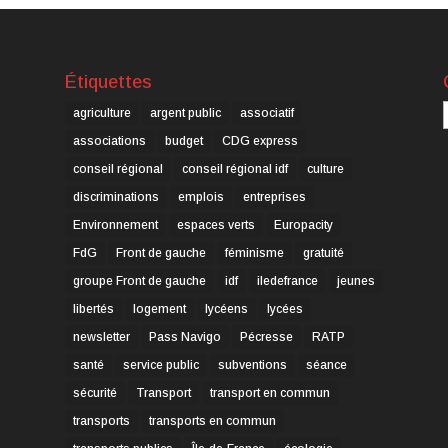
Étiquettes
C
agriculture
argent public
associatif
associations
budget
CDG express
conseil régional
conseil régional idf
culture
discriminations
emplois
entreprises
Environnement
espaces verts
Europacity
FdG
Front de gauche
féminisme
gratuité
groupe Front de gauche
idf
iledefrance
jeunes
libertés
logement
lycéens
lycées
newsletter
Pass Navigo
Pécresse
RATP
santé
service public
subventions
séance
sécurité
Transport
transport en commun
transports
transports en commun