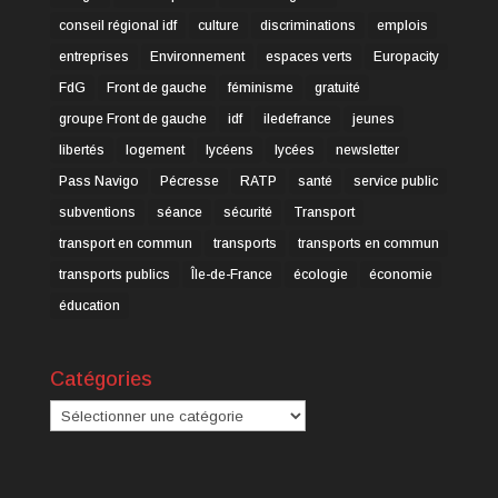
conseil régional idf
culture
discriminations
emplois
entreprises
Environnement
espaces verts
Europacity
FdG
Front de gauche
féminisme
gratuité
groupe Front de gauche
idf
iledefrance
jeunes
libertés
logement
lycéens
lycées
newsletter
Pass Navigo
Pécresse
RATP
santé
service public
subventions
séance
sécurité
Transport
transport en commun
transports
transports en commun
transports publics
Île-de-France
écologie
économie
éducation
Catégories
Catégories