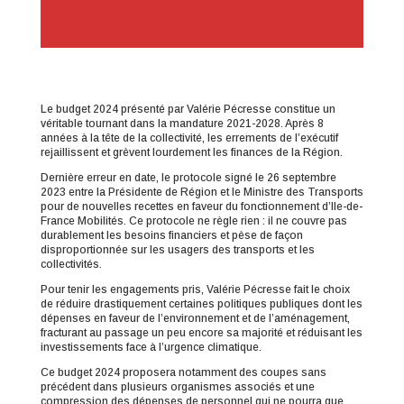
Le budget 2024 présenté par Valérie Pécresse constitue un
véritable tournant dans la mandature 2021-2028. Après 8
années à la tête de la collectivité, les errements de l’exécutif
rejaillissent et grèvent lourdement les finances de la Région.
Dernière erreur en date, le protocole signé le 26 septembre
2023 entre la Présidente de Région et le Ministre des Transports
pour de nouvelles recettes en faveur du fonctionnement d’Ile-de-
France Mobilités. Ce protocole ne règle rien : il ne couvre pas
durablement les besoins financiers et pèse de façon
disproportionnée sur les usagers des transports et les
collectivités.
Pour tenir les engagements pris, Valérie Pécresse fait le choix
de réduire drastiquement certaines politiques publiques dont les
dépenses en faveur de l’environnement et de l’aménagement,
fracturant au passage un peu encore sa majorité et réduisant les
investissements face à l’urgence climatique.
Ce budget 2024 proposera notamment des coupes sans
précédent dans plusieurs organismes associés et une
compression des dépenses de personnel qui ne pourra que