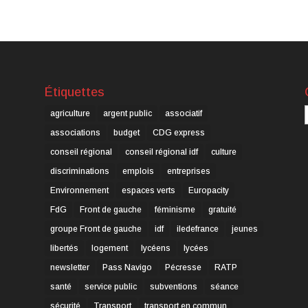
Étiquettes
C
agriculture
argent public
associatif
associations
budget
CDG express
conseil régional
conseil régional idf
culture
discriminations
emplois
entreprises
Environnement
espaces verts
Europacity
FdG
Front de gauche
féminisme
gratuité
groupe Front de gauche
idf
iledefrance
jeunes
libertés
logement
lycéens
lycées
newsletter
Pass Navigo
Pécresse
RATP
santé
service public
subventions
séance
sécurité
Transport
transport en commun